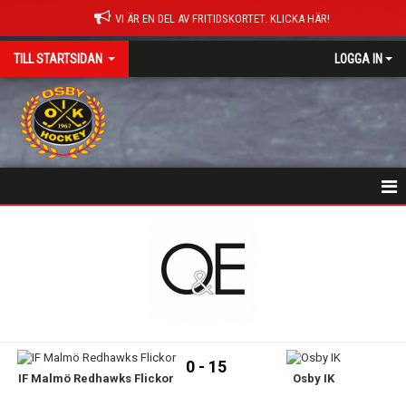
VI ÄR EN DEL AV FRITIDSKORTET. KLICKA HÄR!
TILL STARTSIDAN
LOGGA IN
NYHETER
HEM
MATCHER
ISTIDER
0 - 15
IF Malmö Redhawks Flickor
Osby IK
DOKUMENT