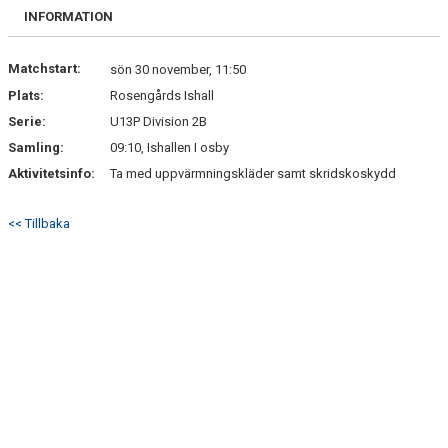
OSBY 50 ÅR URKLIPP
INFORMATION
MEDLEMMAR
Matchstart:
sön 30 november, 11:50
Plats:
Rosengårds Ishall
Serie:
U13P Division 2B
Samling:
09:10, Ishallen I osby
Aktivitetsinfo:
Ta med uppvärmningskläder samt skridskoskydd
<< Tillbaka