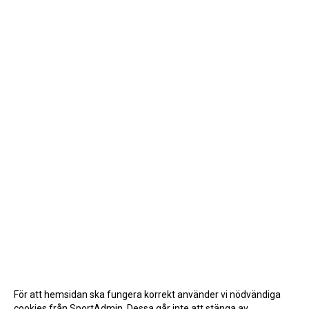
För att hemsidan ska fungera korrekt använder vi nödvändiga
cookies från SportAdmin. Dessa går inte att stänga av.