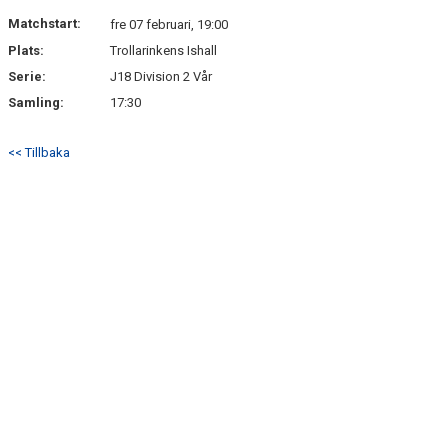
DOKUMENT
Matchstart:
fre 07 februari, 19:00
Plats:
Trollarinkens Ishall
KONTAKT
Serie:
J18 Division 2 Vår
Samling:
17:30
<< Tillbaka