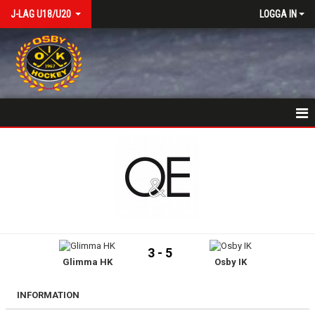
J-LAG U18/U20
LOGGA IN
VÄLKOMSTSIDA
NYHETER
KALENDER
MATCHER
3 - 5
Glimma HK
Osby IK
TRUPPEN
BILDGALLERI
INFORMATION