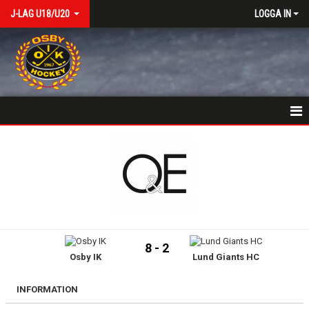
J-LAG U18/U20
LOGGA IN
VÄLKOMSTSIDA
NYHETER
KALENDER
MATCHER
8 - 2
Osby IK
Lund Giants HC
TRUPPEN
BILDGALLERI
INFORMATION