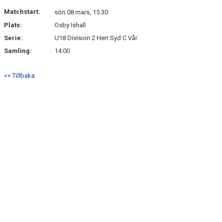
DOKUMENT
Matchstart:
sön 08 mars, 15:30
Plats:
Osby Ishall
KONTAKT
Serie:
U18 Division 2 Herr Syd C Vår
Samling:
14:00
<< Tillbaka