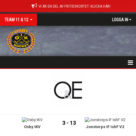
VI ÄR EN DEL AV FRITIDSKORTET. KLICKA HÄR!
TEAM 11 & 12
LOGGA IN
HEM
NYHETER
KALENDER
MATCHER
3 - 13
Osby IKV
Jonstorps IF IshF V2
TRUPPEN