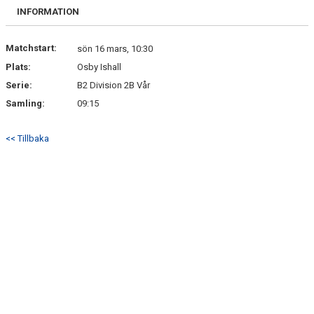
BILDGALLERI
INFORMATION
DOKUMENT
Matchstart:
sön 16 mars, 10:30
Plats:
Osby Ishall
KONTAKT
Serie:
B2 Division 2B Vår
Samling:
09:15
<< Tillbaka