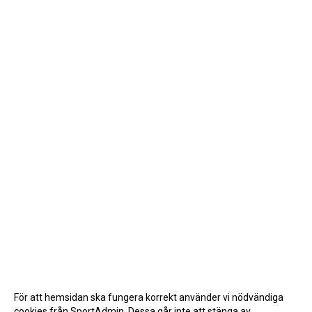
För att hemsidan ska fungera korrekt använder vi nödvändiga
cookies från SportAdmin. Dessa går inte att stänga av.