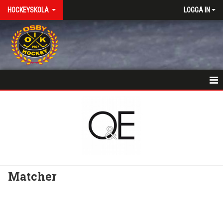
HOCKEYSKOLA
LOGGA IN
HEM
NYHETER
KALENDER
BILDGALLERI
Matcher
LÄNKAR
KONTAKT