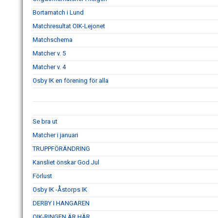
Bortamatch i Lund
Matchresultat OIK-Lejonet
Matchschema
Matcher v. 5
Matcher v. 4
Osby IK en förening för alla
Se bra ut
Matcher i januari
TRUPPFÖRÄNDRING
Kansliet önskar God Jul
Förlust
Osby IK -Åstorps IK
DERBY I HANGAREN
OIK-RINGEN ÄR HÄR