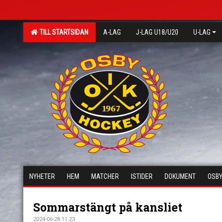
TILL STARTSIDAN
A-LAG
J-LAG U18/U20
U-LAG
NYHETER
HEM
MATCHER
ISTIDER
DOKUMENT
OSBY
Sommarstängt på kansliet
2024-06-28 11:23