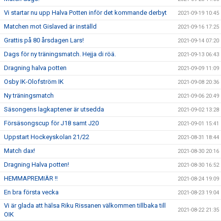
Vi startar nu upp Halva Potten inför det kommande derbyt
2021-09-19 10:45
Matchen mot Gislaved är inställd
2021-09-16 17:25
Grattis på 80 årsdagen Lars!
2021-09-14 07:20
Dags för ny träningsmatch. Hejja di röä.
2021-09-13 06:43
Dragning halva potten
2021-09-09 11:09
Osby IK-Olofström IK
2021-09-08 20:36
Ny träningsmatch
2021-09-06 20:49
Säsongens lagkaptener är utsedda
2021-09-02 13:28
Försäsongscup för J18 samt J20
2021-09-01 15:41
Uppstart Hockeyskolan 21/22
2021-08-31 18:44
Match dax!
2021-08-30 20:16
Dragning Halva potten!
2021-08-30 16:52
HEMMAPREMIÄR !!
2021-08-24 19:09
En bra första vecka
2021-08-23 19:04
Vi är glada att hälsa Riku Rissanen välkommen tillbaka till
2021-08-22 21:35
OIK