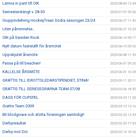
Lämna in pant till OIK
2023-08-04 12:34
Semesterstängt v. 28-30
2023-07-07 09:26
Gruppindelning HockeyTrean Södra säsongen 23/24
2023-06-27 11:45
Liten påminnelse...
2023-06-27 10:23
OIK på Sweden Rock
2023-06-14 09:17
Nytt datum fastställt för årsmötet
2023-06-13 09:55
Uppskjutet årsmöte
2023-06-08 11:39
Passa på till beachen!
2023-06-07 09:25
KALLELSE ÅRSMÖTE
2023-06-01 10:29
GRATTIS TILL IDROTTSLEDARSTIPENDIET, STINA!
2023-05-11 20:11
GRATTIS TILL SERIESEGRARNA TEAM 07/08
2023-03-26 18:35
DAGS FÖR CUPSPEL
2023-03-23 11:20
Grattis Team 2009
2023-03-13 13:16
Bli blodgivare och stötta föreningen samtidigt!
2023-02-23 12:39
Derbyresultat
2023-02-20 17:53
Derby mot Diö
2023-02-14 10:16