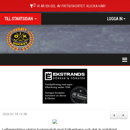
VI ÄR EN DEL AV FRITIDSKORTET. KLICKA HÄR!
TILL STARTSIDAN
LOGGA IN
NYHETER
HEM
MATCHER
ISTIDER
2026-01-18 14:38
<
>
DOKUMENT
I eftermiddag väntar bortamatch mot Falkenberg och det är självklart