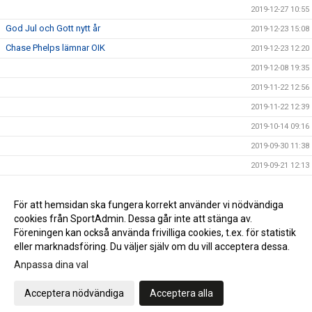
2019-12-27 10:55
God Jul och Gott nytt år
2019-12-23 15:08
Chase Phelps lämnar OIK
2019-12-23 12:20
2019-12-08 19:35
2019-11-22 12:56
2019-11-22 12:39
2019-10-14 09:16
2019-09-30 11:38
2019-09-21 12:13
2019-09-18 11:49
NY MATCHTID
För att hemsidan ska fungera korrekt använder vi nödvändiga
2019-09-17 13:05
cookies från SportAdmin. Dessa går inte att stänga av.
2019-09-06 21:21
Föreningen kan också använda frivilliga cookies, t.ex. för statistik
eller marknadsföring. Du väljer själv om du vill acceptera dessa.
Anpassa dina val
Cookie-inställningar
Gå till Webbversion
Acceptera nödvändiga
Acceptera alla