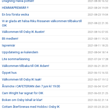
Dragning Halva potten!
2021-08-30 16:52
HEMMAPREMIÄR !!
2021-08-24 19:09
En bra första vecka
2021-08-23 19:04
Vi är glada att hälsa Riku Rissanen välkommen tillbaka till
2021-08-22 21:35
OIK
Välkommen till Osby IK Austin!
2021-08-16 07:05
Bli medlem!
2021-08-11 19:25
Ispremiär
2021-08-11 18:25
Uppdatering av kalendern
2021-08-04 18:14
Lite sommarläsning
2021-07-24 17:28
Välkommen tillbaka till OIK Adam!
2021-06-21 20:31
Öppet hus
2021-06-15 16:55
Välkommen till Osby IK Isak!
2021-06-07 19:12
Årsmöte i CAFETERIAN den 7 juni kl 19.00
2021-06-04 10:47
Cam Wright har signat för OIK
2021-06-03 21:25
Boken om Osby Ishall är klar!
2021-06-02 21:14
Cottam återförenas med Hobbs i Osby IK
2021-05-23 20:23