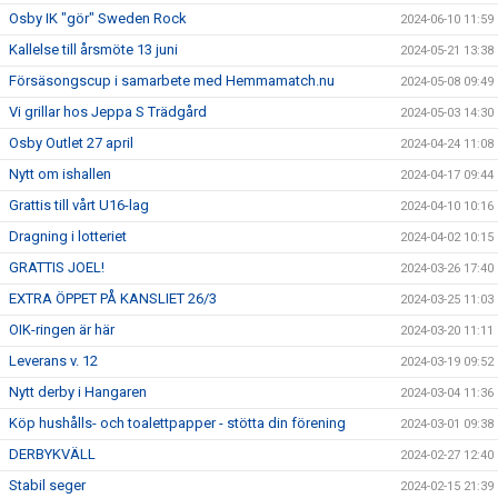
Osby IK "gör" Sweden Rock
2024-06-10 11:59
Kallelse till årsmöte 13 juni
2024-05-21 13:38
Försäsongscup i samarbete med Hemmamatch.nu
2024-05-08 09:49
Vi grillar hos Jeppa S Trädgård
2024-05-03 14:30
Osby Outlet 27 april
2024-04-24 11:08
Nytt om ishallen
2024-04-17 09:44
Grattis till vårt U16-lag
2024-04-10 10:16
Dragning i lotteriet
2024-04-02 10:15
GRATTIS JOEL!
2024-03-26 17:40
EXTRA ÖPPET PÅ KANSLIET 26/3
2024-03-25 11:03
OIK-ringen är här
2024-03-20 11:11
Leverans v. 12
2024-03-19 09:52
Nytt derby i Hangaren
2024-03-04 11:36
Köp hushålls- och toalettpapper - stötta din förening
2024-03-01 09:38
DERBYKVÄLL
2024-02-27 12:40
Stabil seger
2024-02-15 21:39