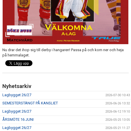
Nu drar det ihop sig till derby i hangaren! Passa på och kom ner och heja
på hemmalaget.
Nyhetsarkiv
Lagbygget 26/27
2026-07-30 10:43
SEMESTERSTÄNGT PÅ KANSLIET
2026-06-26 13:32
Lagbygget 26/27
2026-06-12 19:10
ÅRSMÖTE 16 JUNI
2026-05-25 13:05
Lagbygget 26/27
2026-05-21 11:27