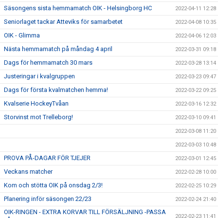
Säsongens sista hemmamatch OIK - Helsingborg HC
2022-04-11 12:28
Seniorlaget tackar Atteviks för samarbetet
2022-04-08 10:35
OIK - Glimma
2022-04-06 12:03
Nästa hemmamatch på måndag 4 april
2022-03-31 09:18
Dags för hemmamatch 30 mars
2022-03-28 13:14
Justeringar i kvalgruppen
2022-03-23 09:47
Dags för första kvalmatchen hemma!
2022-03-22 09:25
Kvalserie HockeyTvåan
2022-03-16 12:32
Storvinst mot Trelleborg!
2022-03-10 09:41
2022-03-08 11:20
2022-03-03 10:48
PROVA PÅ-DAGAR FÖR TJEJER
2022-03-01 12:45
Veckans matcher
2022-02-28 10:00
Kom och stötta OIK på onsdag 2/3!
2022-02-25 10:29
Planering inför säsongen 22/23
2022-02-24 21:40
OIK-RINGEN - EXTRA KORVAR TILL FÖRSÄLJNING -PASSA
2022-02-23 11:41