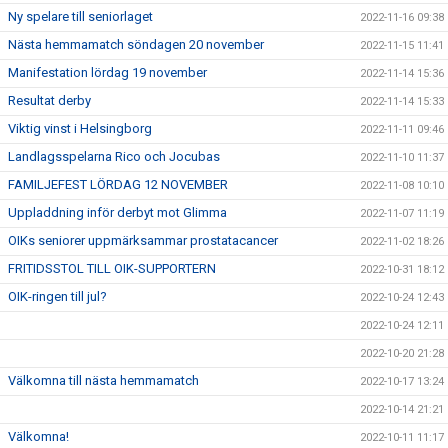
Ny spelare till seniorlaget
2022-11-16 09:38
Nästa hemmamatch söndagen 20 november
2022-11-15 11:41
Manifestation lördag 19 november
2022-11-14 15:36
Resultat derby
2022-11-14 15:33
Viktig vinst i Helsingborg
2022-11-11 09:46
Landlagsspelarna Rico och Jocubas
2022-11-10 11:37
FAMILJEFEST LÖRDAG 12 NOVEMBER
2022-11-08 10:10
Uppladdning inför derbyt mot Glimma
2022-11-07 11:19
OIKs seniorer uppmärksammar prostatacancer
2022-11-02 18:26
FRITIDSSTOL TILL OIK-SUPPORTERN
2022-10-31 18:12
OIK-ringen till jul?
2022-10-24 12:43
2022-10-24 12:11
2022-10-20 21:28
Välkomna till nästa hemmamatch
2022-10-17 13:24
2022-10-14 21:21
Välkomna!
2022-10-11 11:17