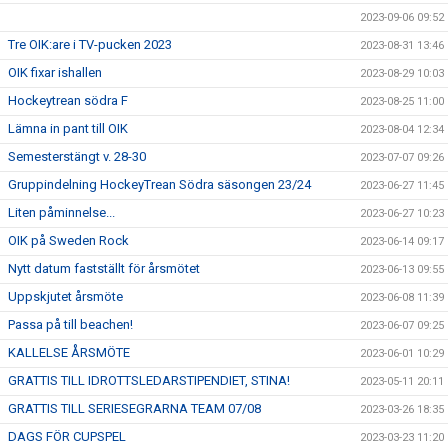
2023-09-06 09:52
Tre OIK:are i TV-pucken 2023
2023-08-31 13:46
OIK fixar ishallen
2023-08-29 10:03
Hockeytrean södra F
2023-08-25 11:00
Lämna in pant till OIK
2023-08-04 12:34
Semesterstängt v. 28-30
2023-07-07 09:26
Gruppindelning HockeyTrean Södra säsongen 23/24
2023-06-27 11:45
Liten påminnelse...
2023-06-27 10:23
OIK på Sweden Rock
2023-06-14 09:17
Nytt datum fastställt för årsmötet
2023-06-13 09:55
Uppskjutet årsmöte
2023-06-08 11:39
Passa på till beachen!
2023-06-07 09:25
KALLELSE ÅRSMÖTE
2023-06-01 10:29
GRATTIS TILL IDROTTSLEDARSTIPENDIET, STINA!
2023-05-11 20:11
GRATTIS TILL SERIESEGRARNA TEAM 07/08
2023-03-26 18:35
DAGS FÖR CUPSPEL
2023-03-23 11:20