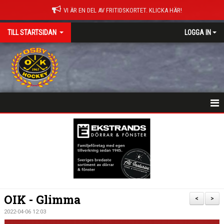
VI ÄR EN DEL AV FRITIDSKORTET. KLICKA HÄR!
TILL STARTSIDAN
LOGGA IN
NYHETER
HEM
MATCHER
ISTIDER
OIK - Glimma
<
>
DOKUMENT
2022-04-06 12:03