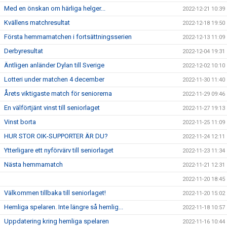
Med en önskan om härliga helger...
2022-12-21 10:39
Kvällens matchresultat
2022-12-18 19:50
Första hemmamatchen i fortsättningsserien
2022-12-13 11:09
Derbyresultat
2022-12-04 19:31
Äntligen anländer Dylan till Sverige
2022-12-02 10:10
Lotteri under matchen 4 december
2022-11-30 11:40
Årets viktigaste match för seniorerna
2022-11-29 09:46
En välförtjänt vinst till seniorlaget
2022-11-27 19:13
Vinst borta
2022-11-25 11:09
HUR STOR OIK-SUPPORTER ÄR DU?
2022-11-24 12:11
Ytterligare ett nyförvärv till seniorlaget
2022-11-23 11:34
Nästa hemmamatch
2022-11-21 12:31
2022-11-20 18:45
Välkommen tillbaka till seniorlaget!
2022-11-20 15:02
Hemliga spelaren. Inte längre så hemlig...
2022-11-18 10:57
Uppdatering kring hemliga spelaren
2022-11-16 10:44