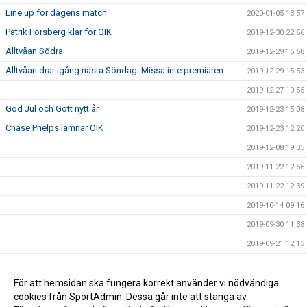
Line up för dagens match
2020-01-05 13:57
Patrik Forsberg klar för OIK
2019-12-30 22:56
Alltvåan Södra
2019-12-29 15:58
Alltvåan drar igång nästa Söndag. Missa inte premiären
2019-12-29 15:53
2019-12-27 10:55
God Jul och Gott nytt år
2019-12-23 15:08
Chase Phelps lämnar OIK
2019-12-23 12:20
2019-12-08 19:35
2019-11-22 12:56
2019-11-22 12:39
2019-10-14 09:16
2019-09-30 11:38
2019-09-21 12:13
2019-09-18 11:49
NY MATCHTID
För att hemsidan ska fungera korrekt använder vi nödvändiga
2019-09-17 13:05
cookies från SportAdmin. Dessa går inte att stänga av.
2019-09-06 21:21