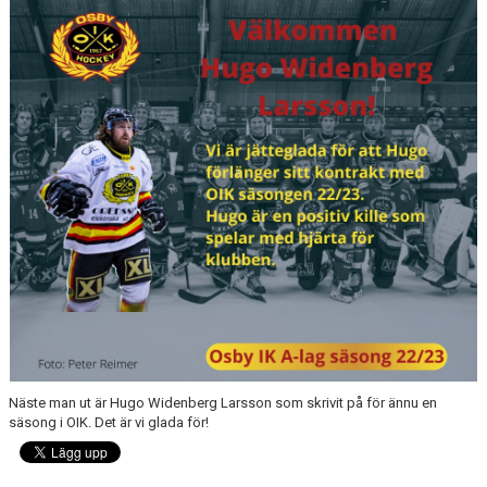
OSBY 50 ÅR URKLIPP
MEDLEMMAR
Näste man ut är Hugo Widenberg Larsson som skrivit på för ännu en
säsong i OIK. Det är vi glada för!