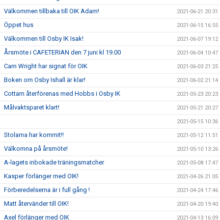
Välkommen tillbaka till OIK Adam!
2021-06-21 20:31
Öppet hus
2021-06-15 16:55
Välkommen till Osby IK Isak!
2021-06-07 19:12
Årsmöte i CAFETERIAN den 7 juni kl 19.00
2021-06-04 10:47
Cam Wright har signat för OIK
2021-06-03 21:25
Boken om Osby Ishall är klar!
2021-06-02 21:14
Cottam återförenas med Hobbs i Osby IK
2021-05-23 20:23
Målvaktsparet klart!
2021-05-21 20:27
2021-05-15 10:36
Stolarna har kommit!!
2021-05-12 11:51
Välkomna på årsmöte!
2021-05-10 13:26
A-lagets inbokade träningsmatcher
2021-05-08 17:47
Kasper förlänger med OIK!
2021-04-26 21:05
Förberedelserna är i full gång !
2021-04-24 17:46
Matt återvänder till OIK!
2021-04-20 19:40
Axel förlänger med OIK
2021-04-13 16:09