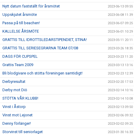
Nytt datum fastställt för årsmötet
2023-06-13 09:55
Uppskjutet årsmöte
2023-06-08 11:39
Passa på till beachen!
2023-06-07 09:25
KALLELSE ÅRSMÖTE
2023-06-01 10:29
GRATTIS TILL IDROTTSLEDARSTIPENDIET, STINA!
2023-05-11 20:11
GRATTIS TILL SERIESEGRARNA TEAM 07/08
2023-03-26 18:35
DAGS FÖR CUPSPEL
2023-03-23 11:20
Grattis Team 2009
2023-03-13 13:16
Bli blodgivare och stötta föreningen samtidigt!
2023-02-23 12:39
Derbyresultat
2023-02-20 17:53
Derby mot Diö
2023-02-14 10:16
STÖTTA VÅR KLUBB!
2023-02-14 10:08
Vinst i Åstorp
2023-02-13 09:50
Vinst mot Lejonet
2023-02-06 09:32
Denny förlänger!
2023-02-02 09:25
Storvinst till seniorlaget
2023-01-30 16:33