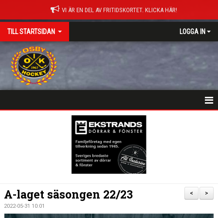
VI ÄR EN DEL AV FRITIDSKORTET. KLICKA HÄR!
TILL STARTSIDAN
LOGGA IN
NYHETER
HEM
MATCHER
ISTIDER
A-laget säsongen 22/23
<
>
DOKUMENT
2022-05-31 10:01