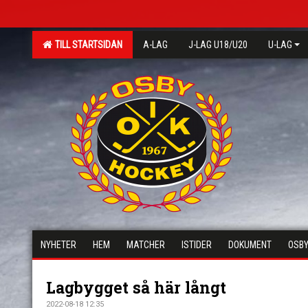
TILL STARTSIDAN
A-LAG
J-LAG U18/U20
U-LAG
NYHETER
HEM
MATCHER
ISTIDER
DOKUMENT
OSBY
Lagbygget så här långt
2022-08-18 12:35