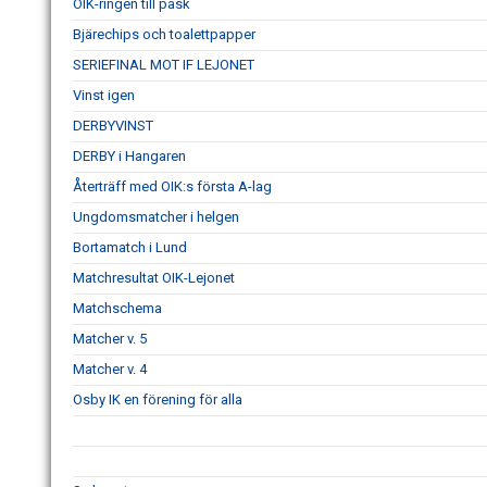
OIK-ringen till påsk
Bjärechips och toalettpapper
SERIEFINAL MOT IF LEJONET
Vinst igen
DERBYVINST
DERBY i Hangaren
Återträff med OIK:s första A-lag
Ungdomsmatcher i helgen
Bortamatch i Lund
Matchresultat OIK-Lejonet
Matchschema
Matcher v. 5
Matcher v. 4
Osby IK en förening för alla