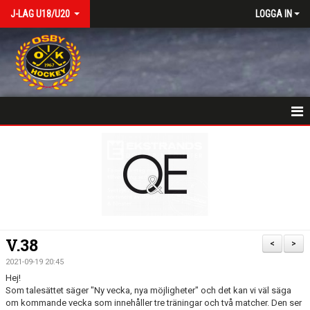
J-LAG U18/U20
LOGGA IN
VÄLKOMSTSIDA
NYHETER
KALENDER
MATCHER
V.38
<
>
TRUPPEN
2021-09-19 20:45
Hej!
BILDGALLERI
Som talesättet säger "Ny vecka, nya möjligheter" och det kan vi väl säga
om kommande vecka som innehåller tre träningar och två matcher. Den ser