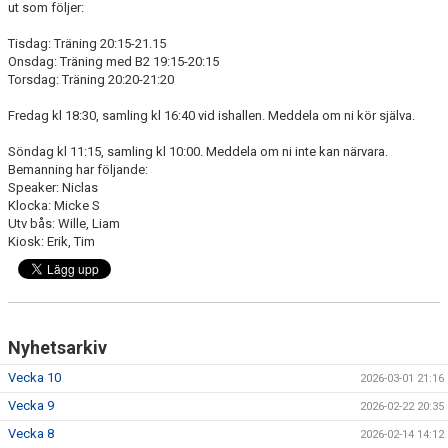
ut som följer:
DOKUMENT
Tisdag: Träning 20:15-21.15
KONTAKT
Onsdag: Träning med B2 19:15-20:15
Torsdag: Träning 20:20-21:20
Fredag kl 18:30, samling kl 16:40 vid ishallen. Meddela om ni kör själva.
Söndag kl 11:15, samling kl 10:00. Meddela om ni inte kan närvara.
Bemanning har följande:
Speaker: Niclas
Klocka: Micke S
Utv bås: Wille, Liam
Kiosk: Erik, Tim
Nyhetsarkiv
Vecka 10
2026-03-01 21:16
Vecka 9
2026-02-22 20:35
Vecka 8
2026-02-14 14:12