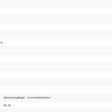
cx
Spelarövergångar - överrenskommelse
tkh_fb