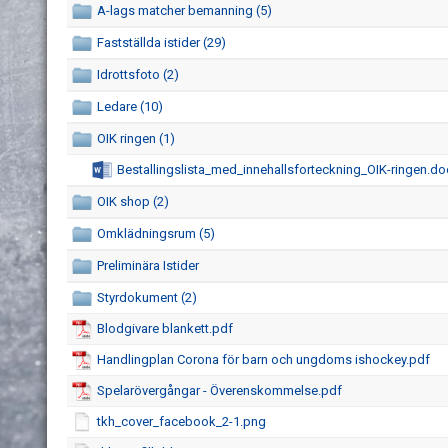
A-lags matcher bemanning (5)
Fastställda istider (29)
Idrottsfoto (2)
Ledare (10)
OIK ringen (1)
Bestallingslista_med_innehallsforteckning_OIK-ringen.do
OIK shop (2)
Omklädningsrum (5)
Preliminära Istider
Styrdokument (2)
Blodgivare blankett.pdf
Handlingplan Corona för barn och ungdoms ishockey.pdf
Spelarövergångar - Överenskommelse.pdf
tkh_cover_facebook_2-1.png