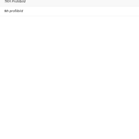
TKH Profilbild
tkh profilbild