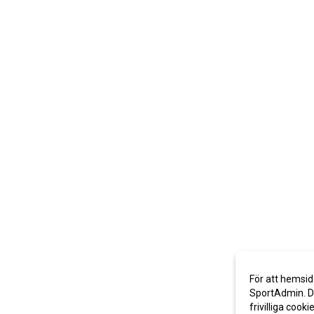
För att hemsid
SportAdmin. De
frivilliga cooki