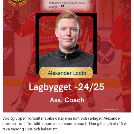
Sportgruppen fortsätter spika detaljerna runt och i a-laget. Alexander
Loddan Lodin fortsätter som assisterande coach. Han går in på sin 13:e
raka säsong i OIK och hälsar att: