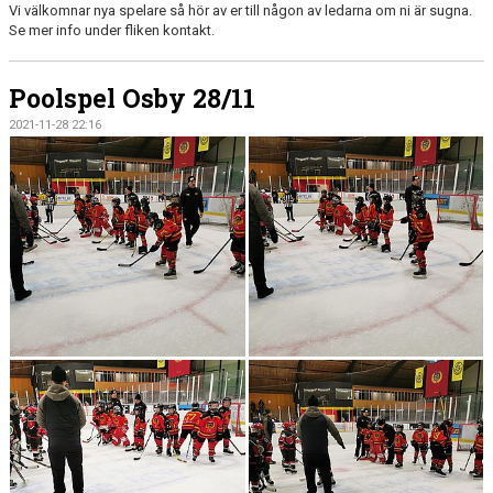
Vi välkomnar nya spelare så hör av er till någon av ledarna om ni är sugna.
BILDGALLERI
Se mer info under fliken kontakt.
DOKUMENT
Poolspel Osby 28/11
KONTAKT
2021-11-28 22:16