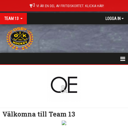
VI ÄR EN DEL AV FRITIDSKORTET. KLICKA HÄR!
TEAM 13
LOGGA IN
HEM
NYHETER
KALENDER
TRUPPEN
Välkomna till Team 13
MATCHER