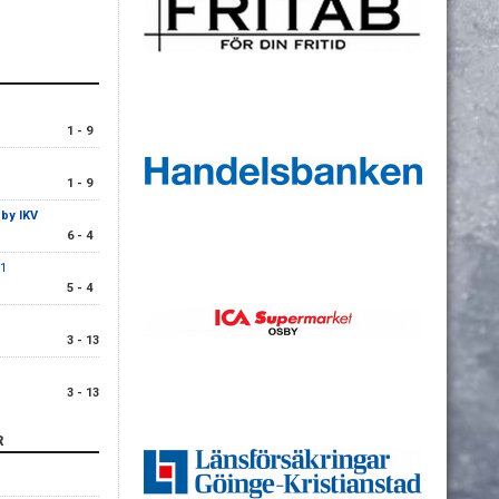
1 - 9
1 - 9
by IKV
6 - 4
1
5 - 4
3 - 13
3 - 13
R