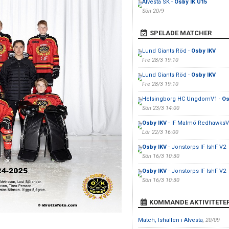
Alvesta SK -
Osby IK U15
Sön 20/9
SPELADE MATCHER
Lund Giants Röd -
Osby IKV
Fre 28/3 19:10
Lund Giants Röd -
Osby IKV
Fre 28/3 19:10
Helsingborg HC UngdomV1 -
Os
Sön 23/3 14:00
Osby IKV
- IF Malmö RedhawksV
Lör 22/3 16:00
Osby IKV
- Jonstorps IF IshF V2
Sön 16/3 10:30
Osby IKV
- Jonstorps IF IshF V2
Sön 16/3 10:30
KOMMANDE AKTIVITETE
Match, Ishallen i Alvesta
, 20/09