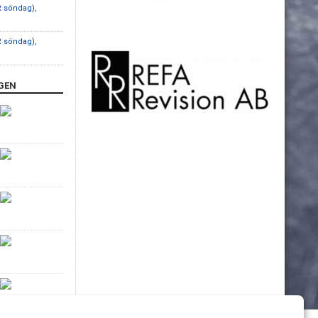
R söndag),
R söndag),
GEN