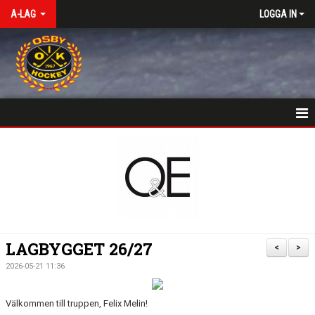
A-LAG
LOGGA IN
HEM
NYHETER
KALENDER
TRUPPEN
LAGBYGGET 26/27
<
>
KONTAKT
2026-05-21 11:36
Välkommen till truppen, Felix Melin!