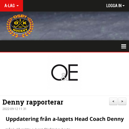
A-LAG
LOGGA IN
HEM
NYHETER
KALENDER
TRUPPEN
Denny rapporterar
<
>
KONTAKT
2022-09-12 11:31