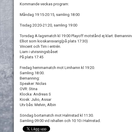
Kommande veckas program:
Måndag 19:15-20:15, samling 18:00
Tisdag 20:20-21:20, samling 19:00
Torsdag A-lagsmatch kl 19:00 Playoff motstånd ej klart. Bemannin
Elliot som kioskansvarig(på plats 17:30)
Vincent och Tim i entrén.
Liam i utvisningsbåset
På plats 17:45
Fredag hemmamatch mot Limhamn kl 19:20.
Samling 18:00.
Bemanning:
Speaker: Niclas
OVR: Stina
Klocka: Andreas S
Kiosk: Julio, Assar
Utv bås: Melvin, Albin
Söndag bortamatch mot Halmstad kl 11:30.
Samling 09:00 vid ishallen och 10:10 i Halmstad.