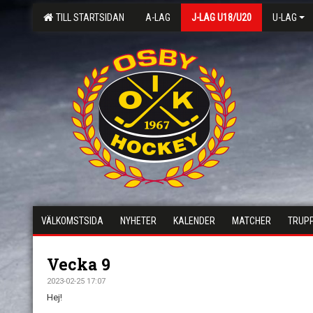
TILL STARTSIDAN
A-LAG
J-LAG U18/U20
U-LAG
VÄLKOMSTSIDA
NYHETER
KALENDER
MATCHER
TRUP
Vecka 9
2023-02-25 17:07
Hej!