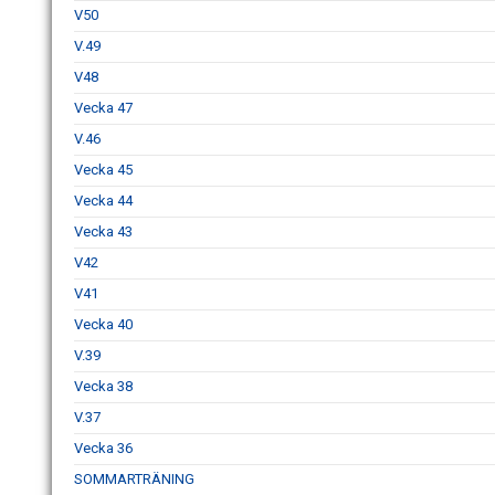
V50
V.49
V48
Vecka 47
V.46
Vecka 45
Vecka 44
Vecka 43
V42
V41
Vecka 40
V.39
Vecka 38
V.37
Vecka 36
SOMMARTRÄNING