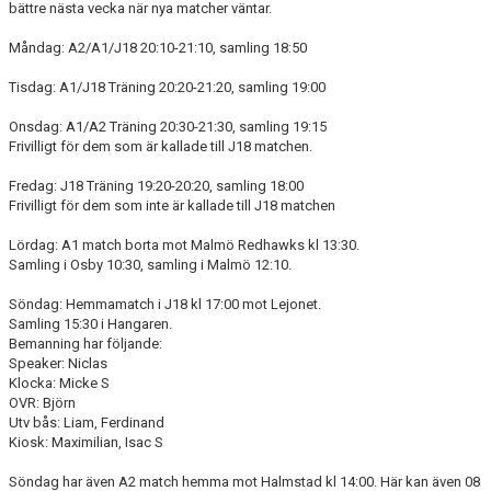
bättre nästa vecka när nya matcher väntar.
DOKUMENT
Måndag: A2/A1/J18 20:10-21:10, samling 18:50
KONTAKT
Tisdag: A1/J18 Träning 20:20-21:20, samling 19:00
Onsdag: A1/A2 Träning 20:30-21:30, samling 19:15
Frivilligt för dem som är kallade till J18 matchen.
Fredag: J18 Träning 19:20-20:20, samling 18:00
Frivilligt för dem som inte är kallade till J18 matchen
Lördag: A1 match borta mot Malmö Redhawks kl 13:30.
Samling i Osby 10:30, samling i Malmö 12:10.
Söndag: Hemmamatch i J18 kl 17:00 mot Lejonet.
Samling 15:30 i Hangaren.
Bemanning har följande:
Speaker: Niclas
Klocka: Micke S
OVR: Björn
Utv bås: Liam, Ferdinand
Kiosk: Maximilian, Isac S
Söndag har även A2 match hemma mot Halmstad kl 14:00. Här kan även 08