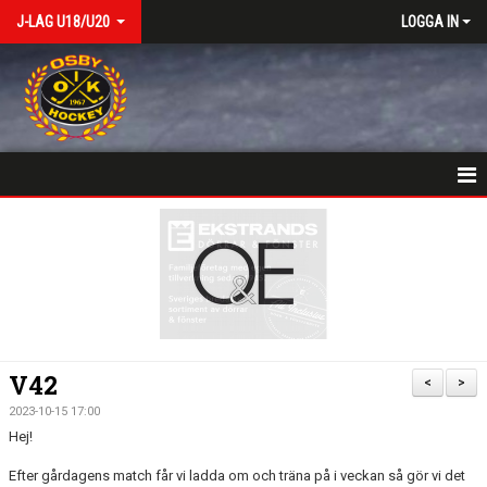
J-LAG U18/U20
LOGGA IN
VÄLKOMSTSIDA
NYHETER
KALENDER
MATCHER
V42
<
>
TRUPPEN
2023-10-15 17:00
Hej!
BILDGALLERI
Efter gårdagens match får vi ladda om och träna på i veckan så gör vi det