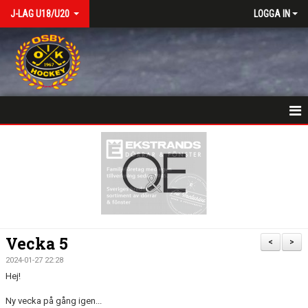
J-LAG U18/U20
LOGGA IN
VÄLKOMSTSIDA
NYHETER
KALENDER
MATCHER
Vecka 5
<
>
TRUPPEN
2024-01-27 22:28
Hej!
BILDGALLERI
Ny vecka på gång igen...