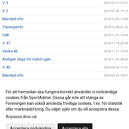
V. 3
2019-01-13 19:57
V. 2
2019-01-06 19:15
Blandad info
2018-12-29 12:00
Träningsinfo
2018-12-08 21:55
V48
2018-11-27 19:04
V. 47
2018-11-18 20:39
Vecka 46
2018-11-11 19:34
Äntligen dags för match igen....
2018-11-05 08:00
V. 40
2018-09-30 17:07
Blandad info
2018-09-26 18:47
Söndag 16/9 match Värnamo
2018-09-10 21:16
Säsongsstart!
För att hemsidan ska fungera korrekt använder vi nödvändiga
2018-08-07 20:28
cookies från SportAdmin. Dessa går inte att stänga av.
F möte
2018-04-19 21:58
Föreningen kan också använda frivilliga cookies, t.ex. för statistik
eller marknadsföring. Du väljer själv om du vill acceptera dessa.
Anpassa dina val
Cookie-inställningar
Gå till Webbversion
Acceptera nödvändiga
Acceptera alla