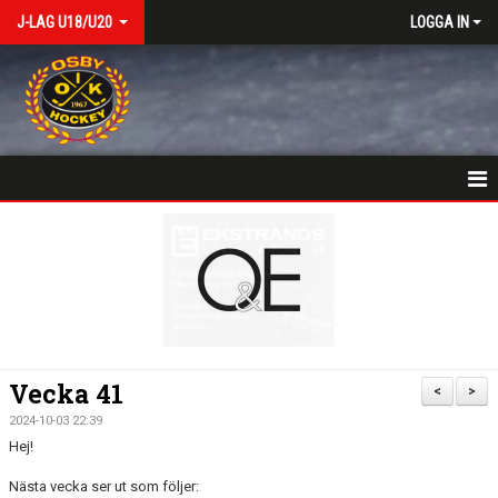
J-LAG U18/U20
LOGGA IN
VÄLKOMSTSIDA
NYHETER
KALENDER
MATCHER
Vecka 41
<
>
TRUPPEN
2024-10-03 22:39
Hej!
BILDGALLERI
Nästa vecka ser ut som följer: