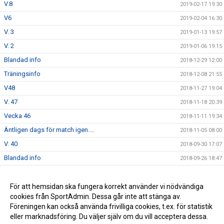
V.8
2019-02-17 19:30
V6
2019-02-04 16:30
V. 3
2019-01-13 19:57
V. 2
2019-01-06 19:15
Blandad info
2018-12-29 12:00
Träningsinfo
2018-12-08 21:55
V48
2018-11-27 19:04
V. 47
2018-11-18 20:39
Vecka 46
2018-11-11 19:34
Äntligen dags för match igen....
2018-11-05 08:00
V. 40
2018-09-30 17:07
Blandad info
2018-09-26 18:47
Söndag 16/9 match Värnamo
2018-09-10 21:16
Säsongsstart!
För att hemsidan ska fungera korrekt använder vi nödvändiga
2018-08-07 20:28
cookies från SportAdmin. Dessa går inte att stänga av.
F möte
2018-04-19 21:58
Föreningen kan också använda frivilliga cookies, t.ex. för statistik
eller marknadsföring. Du väljer själv om du vill acceptera dessa.