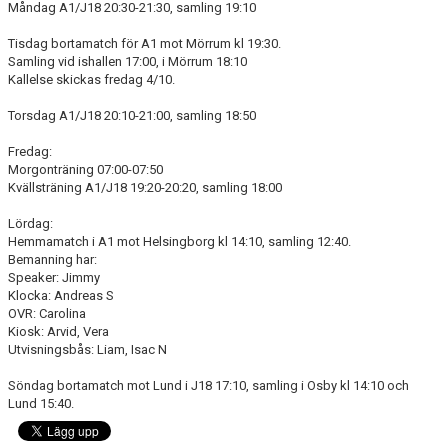
Måndag A1/J18 20:30-21:30, samling 19:10
DOKUMENT
Tisdag bortamatch för A1 mot Mörrum kl 19:30.
KONTAKT
Samling vid ishallen 17:00, i Mörrum 18:10
Kallelse skickas fredag 4/10.
Torsdag A1/J18 20:10-21:00, samling 18:50
Fredag:
Morgonträning 07:00-07:50
Kvällsträning A1/J18 19:20-20:20, samling 18:00
Lördag:
Hemmamatch i A1 mot Helsingborg kl 14:10, samling 12:40.
Bemanning har:
Speaker: Jimmy
Klocka: Andreas S
OVR: Carolina
Kiosk: Arvid, Vera
Utvisningsbås: Liam, Isac N
Söndag bortamatch mot Lund i J18 17:10, samling i Osby kl 14:10 och
Lund 15:40.