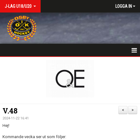
J-LAG U18/U20
LOGGA IN
VÄLKOMSTSIDA
NYHETER
KALENDER
MATCHER
V.48
<
>
TRUPPEN
2024-11-22 16:41
Hej!
BILDGALLERI
Kommande vecka ser ut som följer: