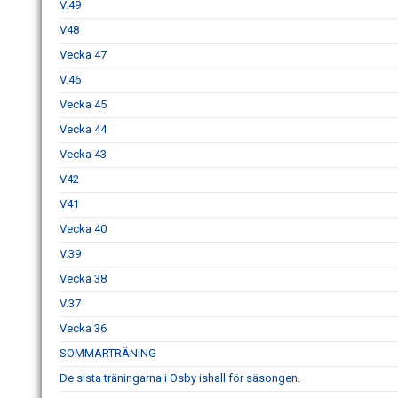
V.49
V48
Vecka 47
V.46
Vecka 45
Vecka 44
Vecka 43
V42
V41
Vecka 40
V.39
Vecka 38
V.37
Vecka 36
SOMMARTRÄNING
De sista träningarna i Osby ishall för säsongen.