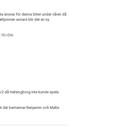
v ta ansvar för denna biten under våren då
fettpinnen annars blir det en ny
10 i Diö.
6/2 då Helsingborg inte kunde spela
et där bemannar Benjamin och Malte.