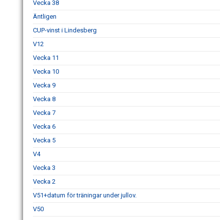
Vecka 38
Äntligen
CUP-vinst i Lindesberg
V12
Vecka 11
Vecka 10
Vecka 9
Vecka 8
Vecka 7
Vecka 6
Vecka 5
V4
Vecka 3
Vecka 2
V51+datum för träningar under jullov.
V50