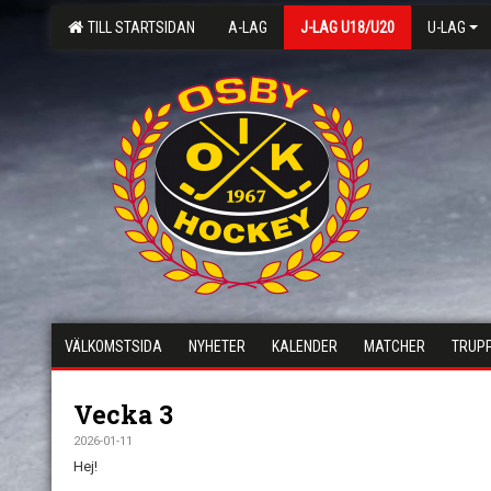
TILL STARTSIDAN
A-LAG
J-LAG U18/U20
U-LAG
VÄLKOMSTSIDA
NYHETER
KALENDER
MATCHER
TRUP
Vecka 3
2026-01-11
Hej!