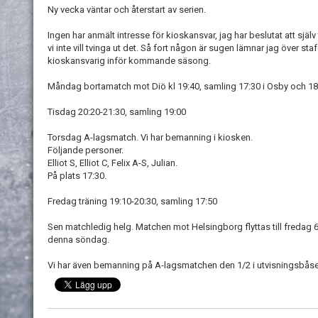
Ny vecka väntar och återstart av serien.
Ingen har anmält intresse för kioskansvar, jag har beslutat att själ
vi inte vill tvinga ut det. Så fort någon är sugen lämnar jag över sta
kioskansvarig inför kommande säsong.
Måndag bortamatch mot Diö kl 19:40, samling 17:30 i Osby och 18:
Tisdag 20:20-21:30, samling 19:00
Torsdag A-lagsmatch. Vi har bemanning i kiosken.
Följande personer.
Elliot S, Elliot C, Felix A-S, Julian.
På plats 17:30.
Fredag träning 19:10-20:30, samling 17:50
Sen matchledig helg. Matchen mot Helsingborg flyttas till fredag 
denna söndag.
Vi har även bemanning på A-lagsmatchen den 1/2 i utvisningsbås