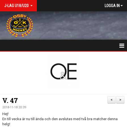
J-LAG U18/U20
LOGGA IN
VÄLKOMSTSIDA
NYHETER
KALENDER
MATCHER
V. 47
<
>
TRUPPEN
2018-11-18 20:39
Hej!
BILDGALLERI
En till vecka är nu till ända och den avslutas med två bra matcher denna
helg!