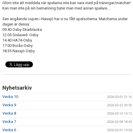
Glöm inte att meddela när spelarna inte kan vara med på träningar/matcher!
Kan man inte på sin bemanning byter man med annan spelare....
Sen angående cupen i Nässjö har vi nu fått spelschema. Matcherna under
dagen är dessa:
09:40 Osby-Skärblacka
12:05 Gislaved- Osby
14:40 HA74-Osby
17:00 Borås-Osby
18:35 Nässjö-Osby
Nyhetsarkiv
Vecka 10
2026-03-01 21:16
Vecka 9
2026-02-22 20:35
Vecka 8
2026-02-14 14:12
Vecka 7
2026-02-08 18:45
Vecka 6
2026-02-01 19:54