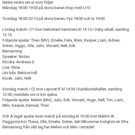
Nästa vecka ser ut som följer:
DOKUMENT
Måndag 18:00-19:00 på stora banan ihop med U10
KONTAKT
Torsdag 18:00-20:10 på stora banan, Fys 18:00 och Is 19:00
Lördag match i C1 mot Halmstad Hammers kl 14:15 i Osby ishall, samling
13:15
Följande spelar: Theo (MV), Emelie, Felix, Alvin, Kasper, Liam, Adrian,
Sixten, Viggo, Olle, Julio, Vincent, Nell, Erik.
Bemanning:
Speaker: Niclas
Klocka: Andreas S
Live: Stina
Utv bås: Behövs två!
Kiosk: Julio, Nell
Söndag match i C2 mot Lejonet IF kl 14:30 i Karlslundshallen, samling
12:00, meddela om ni kör själva.
Följande spelar: Melvin (MV), Julio, Erik, Vincent, Hugo, Nell, Tim, Liam,
Milo, Kasper, Samuel, Theo
Och A.laget spelar även match på söndag kl 16:00 mot Malmö IK.
Flaggorna kör Theus, Olle, Emelie, Sixten, det tillkommer troligtvis en 09:a.
Bemanning från vårt lag har Melvin och Milo i inträdet!