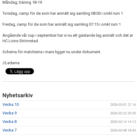
Måndag, träning 18-19
DOKUMENT
Torsdag, camp för de som har anmält sig samling 08:00 i omkl rum 1
KONTAKT
Fredag, camp för de som har anmält sig samling 07:15 i omkl rum 1
Angående vår cup i september har vi nu ett gästande lag anmält och det är
HC Lions Strömstad.
Schema för matcherna i mars ligger nu under dokument.
//Ledarna
Nyhetsarkiv
Vecka 10
2026-03-01 21:16
Vecka 9
2026-02-22 20:35
Vecka 8
2026-02-14 14:12
Vecka 7
2026-02-08 18:45