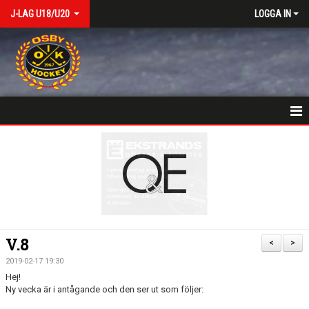
J-LAG U18/U20
LOGGA IN
VÄLKOMSTSIDA
NYHETER
KALENDER
MATCHER
V.8
<
>
TRUPPEN
2019-02-17 19:30
Hej!
BILDGALLERI
Ny vecka är i antågande och den ser ut som följer: