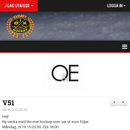
J-LAG U18/U20
LOGGA IN
VÄLKOMSTSIDA
NYHETER
KALENDER
MATCHER
V51
<
>
TRUPPEN
2019-12-15 20:23
Hej!
BILDGALLERI
Ny vecka med lite mer hockey som ser ut som följer:
Måndag, is 19:15-20:30. Fys 18:00.