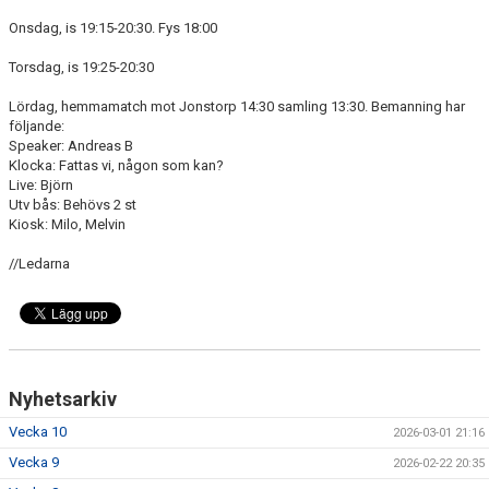
DOKUMENT
Onsdag, is 19:15-20:30. Fys 18:00
KONTAKT
Torsdag, is 19:25-20:30
Lördag, hemmamatch mot Jonstorp 14:30 samling 13:30. Bemanning har
följande:
Speaker: Andreas B
Klocka: Fattas vi, någon som kan?
Live: Björn
Utv bås: Behövs 2 st
Kiosk: Milo, Melvin
//Ledarna
Nyhetsarkiv
Vecka 10
2026-03-01 21:16
Vecka 9
2026-02-22 20:35