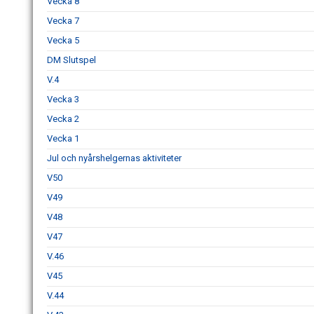
Vecka 8
Vecka 7
Vecka 5
DM Slutspel
V.4
Vecka 3
Vecka 2
Vecka 1
Jul och nyårshelgernas aktiviteter
V50
V49
V48
V47
V.46
V45
V.44