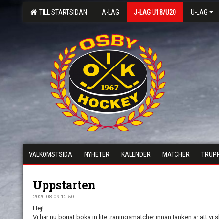
TILL STARTSIDAN
A-LAG
J-LAG U18/U20
U-LAG
VÄLKOMSTSIDA
NYHETER
KALENDER
MATCHER
TRUP
Uppstarten
2020-08-09 12:50
Hej!
Vi har nu börjat boka in lite träningsmatcher innan tanken är att v