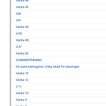
Vecka 44
Vecka 43
V42
V41
Vecka 40
V.39
Vecka 38
V.37
Vecka 36
SOMMARTRÄNING
De sista träningarna i Osby ishall för säsongen.
Vecka 13
Vecka 12
V.11
Vecka 10
Vecka 9