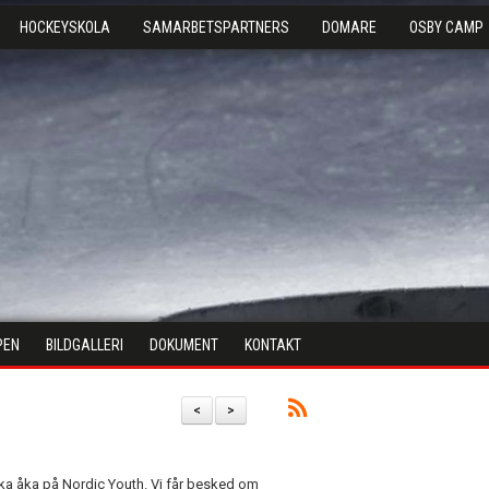
HOCKEYSKOLA
SAMARBETSPARTNERS
DOMARE
OSBY CAMP
PEN
BILDGALLERI
DOKUMENT
KONTAKT
<
>
i ska åka på Nordic Youth. Vi får besked om