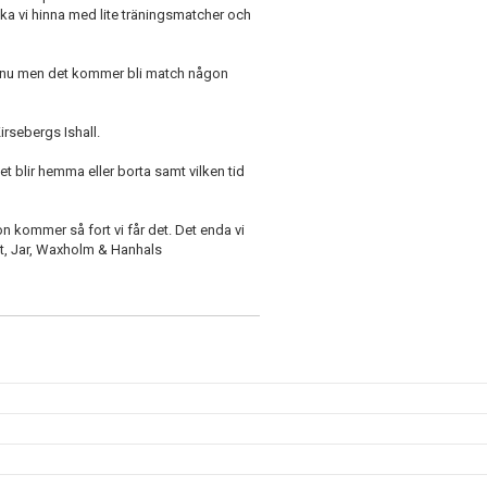
 ska vi hinna med lite träningsmatcher och
ännu men det kommer bli match någon
rsebergs Ishall.
 blir hemma eller borta samt vilken tid
on kommer så fort vi får det. Det enda vi
Vit, Jar, Waxholm & Hanhals