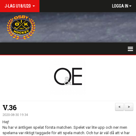
J-LAG U18/U20
LOGGA IN
VÄLKOMSTSIDA
NYHETER
KALENDER
MATCHER
V.36
<
>
TRUPPEN
2020-08-30 19:34
Hej!
BILDGALLERI
Nu har vi äntligen spelat första matchen. Spelet var lite upp och ner men
spelarna var riktigt taggade för att spela match. Och tur är väl då att vi har