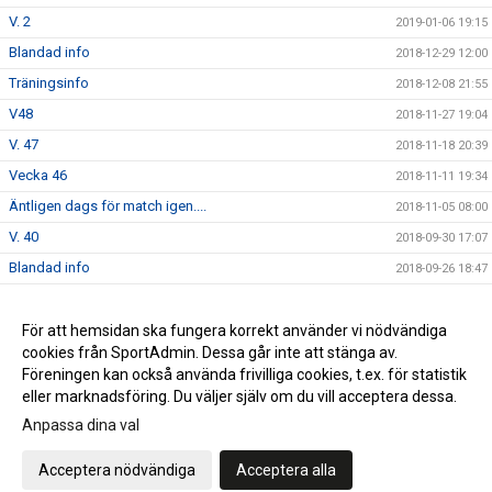
V. 2
2019-01-06 19:15
Blandad info
2018-12-29 12:00
Träningsinfo
2018-12-08 21:55
V48
2018-11-27 19:04
V. 47
2018-11-18 20:39
Vecka 46
2018-11-11 19:34
Äntligen dags för match igen....
2018-11-05 08:00
V. 40
2018-09-30 17:07
Blandad info
2018-09-26 18:47
Söndag 16/9 match Värnamo
2018-09-10 21:16
Säsongsstart!
För att hemsidan ska fungera korrekt använder vi nödvändiga
2018-08-07 20:28
cookies från SportAdmin. Dessa går inte att stänga av.
F möte
2018-04-19 21:58
Föreningen kan också använda frivilliga cookies, t.ex. för statistik
eller marknadsföring. Du väljer själv om du vill acceptera dessa.
Anpassa dina val
Cookie-inställningar
Gå till Webbversion
Acceptera nödvändiga
Acceptera alla