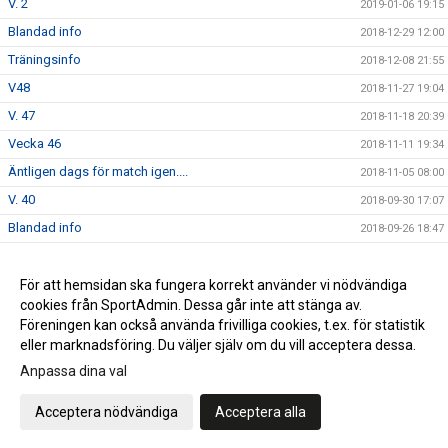
V. 2
2019-01-06 19:15
Blandad info
2018-12-29 12:00
Träningsinfo
2018-12-08 21:55
V48
2018-11-27 19:04
V. 47
2018-11-18 20:39
Vecka 46
2018-11-11 19:34
Äntligen dags för match igen....
2018-11-05 08:00
V. 40
2018-09-30 17:07
Blandad info
2018-09-26 18:47
Söndag 16/9 match Värnamo
2018-09-10 21:16
Säsongsstart!
För att hemsidan ska fungera korrekt använder vi nödvändiga
2018-08-07 20:28
cookies från SportAdmin. Dessa går inte att stänga av.
F möte
2018-04-19 21:58
Föreningen kan också använda frivilliga cookies, t.ex. för statistik
eller marknadsföring. Du väljer själv om du vill acceptera dessa.
Anpassa dina val
Cookie-inställningar
Gå till Webbversion
Acceptera nödvändiga
Acceptera alla