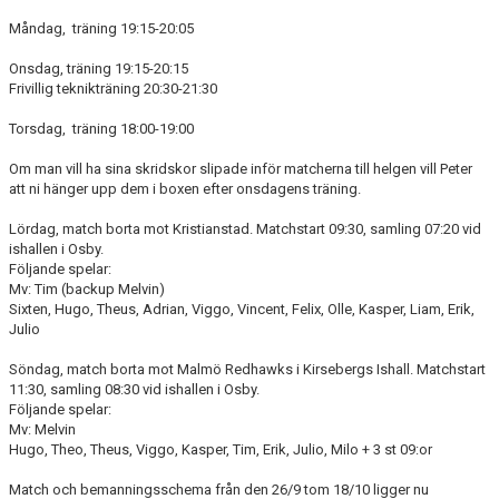
DOKUMENT
Måndag, träning 19:15-20:05
KONTAKT
Onsdag, träning 19:15-20:15
Frivillig teknikträning 20:30-21:30
Torsdag, träning 18:00-19:00
Om man vill ha sina skridskor slipade inför matcherna till helgen vill Peter
att ni hänger upp dem i boxen efter onsdagens träning.
Lördag, match borta mot Kristianstad. Matchstart 09:30, samling 07:20 vid
ishallen i Osby.
Följande spelar:
Mv: Tim (backup Melvin)
Sixten, Hugo, Theus, Adrian, Viggo, Vincent, Felix, Olle, Kasper, Liam, Erik,
Julio
Söndag, match borta mot Malmö Redhawks i Kirsebergs Ishall. Matchstart
11:30, samling 08:30 vid ishallen i Osby.
Följande spelar:
Mv: Melvin
Hugo, Theo, Theus, Viggo, Kasper, Tim, Erik, Julio, Milo + 3 st 09:or
Match och bemanningsschema från den 26/9 tom 18/10 ligger nu