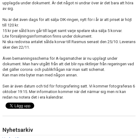
upplagda under dokument. Är det något ni undrar över är det bara att höra
av sig.
Nu är det även dags för att sälja OIK-ringen, nytt för i år är att priset är höjt
till 120 kr.
15 kr per såld korv går till laget samt varje spelare ska sälja 5 korvar.
Lite försäljningsinformation finns under dokument.
Ni ska redovisa antalet sålda korvar till Rasmus senast den 25/10. Leverans
sker den 22/11.
Även bemanningsschema för A-lagsmatcher är nu upplagt under
dokument. Man harv utgått från att det blir nya riktlinjer från regeringen vad
det gäller corona och publikfrågan när man satt schemat.
Kan man inte byter man med någon annan.
Sen är även datum och tid för fotografering satt. Vi kommer fotograferas 6
oktober 19:15. Mer information kommer när det närmar sig men ni kan
redan nu notera det i era kalendrar.
Nyhetsarkiv