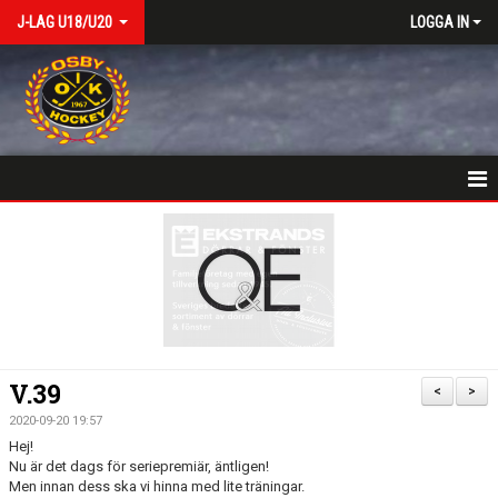
J-LAG U18/U20
LOGGA IN
VÄLKOMSTSIDA
NYHETER
KALENDER
MATCHER
V.39
<
>
TRUPPEN
2020-09-20 19:57
Hej!
BILDGALLERI
Nu är det dags för seriepremiär, äntligen!
Men innan dess ska vi hinna med lite träningar.