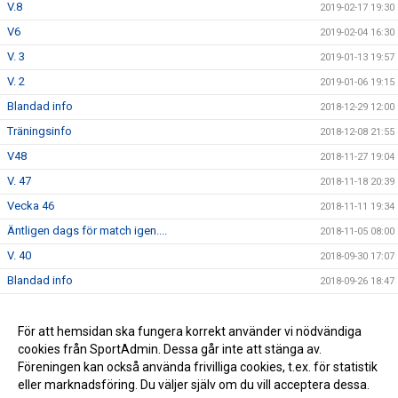
V.8
2019-02-17 19:30
V6
2019-02-04 16:30
V. 3
2019-01-13 19:57
V. 2
2019-01-06 19:15
Blandad info
2018-12-29 12:00
Träningsinfo
2018-12-08 21:55
V48
2018-11-27 19:04
V. 47
2018-11-18 20:39
Vecka 46
2018-11-11 19:34
Äntligen dags för match igen....
2018-11-05 08:00
V. 40
2018-09-30 17:07
Blandad info
2018-09-26 18:47
Söndag 16/9 match Värnamo
2018-09-10 21:16
Säsongsstart!
För att hemsidan ska fungera korrekt använder vi nödvändiga
2018-08-07 20:28
cookies från SportAdmin. Dessa går inte att stänga av.
F möte
2018-04-19 21:58
Föreningen kan också använda frivilliga cookies, t.ex. för statistik
eller marknadsföring. Du väljer själv om du vill acceptera dessa.