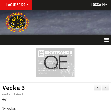
J-LAG U18/U20
LOGGA IN
VÄLKOMSTSIDA
NYHETER
KALENDER
MATCHER
Vecka 3
<
>
TRUPPEN
2023-01-15 20:06
Hej!
BILDGALLERI
Ny vecka: