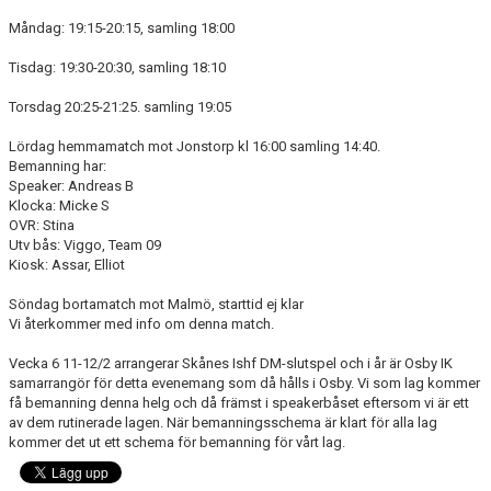
DOKUMENT
Måndag: 19:15-20:15, samling 18:00
KONTAKT
Tisdag: 19:30-20:30, samling 18:10
Torsdag 20:25-21:25. samling 19:05
Lördag hemmamatch mot Jonstorp kl 16:00 samling 14:40.
Bemanning har:
Speaker: Andreas B
Klocka: Micke S
OVR: Stina
Utv bås: Viggo, Team 09
Kiosk: Assar, Elliot
Söndag bortamatch mot Malmö, starttid ej klar
Vi återkommer med info om denna match.
Vecka 6 11-12/2 arrangerar Skånes Ishf DM-slutspel och i år är Osby IK
samarrangör för detta evenemang som då hålls i Osby. Vi som lag kommer
få bemanning denna helg och då främst i speakerbåset eftersom vi är ett
av dem rutinerade lagen. När bemanningsschema är klart för alla lag
kommer det ut ett schema för bemanning för vårt lag.