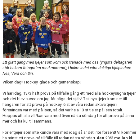
BILDGALLERI
DOKUMENT
KONTAKT
Ett glatt gäng med tjejer som kom och tränade med oss (yngsta deltagaren
står bakom fotografen med mamma), i bakre ledet våra duktiga hjälpledare
Nea, Vera och Siri.
Vilken dag!! Hockey, gläde och gemenskap!
Vi har idag, 13/3 haft prova på tillfälle gång ett med alla hockeysugna tjejer
och det blev succe om jag får säga det själv! 7 st nya tjejer kom ner till
hangaren för att prova på hockey. 6 st av våra redan aktiva tjejer i
föreningen var med på isen, så det var hela 13 st tjejer på isen totalt.
Hoppas att alla vill/kan vara med även nästa söndag för att prova på ännu
mer och ha kul tillsammans.
För er tjejer som inte kunde vara med idag så är det inte försent! Vi kommer
ha minst ett prova-på tillfälle till redan nästa söndag,
den 20/3 mellan kl