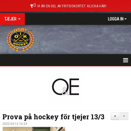
VI ÄR EN DEL AV FRITIDSKORTET. KLICKA HÄR!
TJEJER
LOGGA IN
HEM
NYHETER
KALENDER
MATCHER
Prova på hockey för tjejer 13/3
<
>
TRUPPEN
2022-03-13 16:23