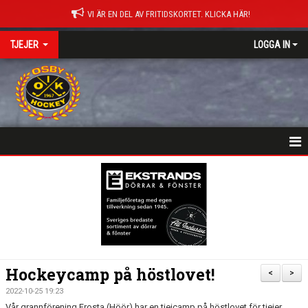
VI ÄR EN DEL AV FRITIDSKORTET. KLICKA HÄR!
TJEJER
LOGGA IN
HEM
NYHETER
KALENDER
MATCHER
Hockeycamp på höstlovet!
<
>
TRUPPEN
2022-10-25 19:23
Vår grannförening Frosta (Höör) har en tjejcamp på höstlovet för tjejer