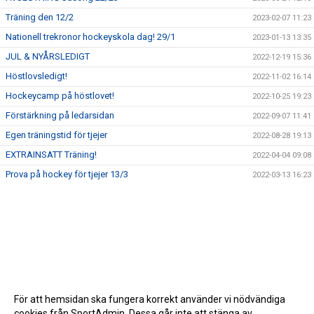
Träning den 12/2
2023-02-07 11:23
Nationell trekronor hockeyskola dag! 29/1
2023-01-13 13:35
JUL & NYÅRSLEDIGT
2022-12-19 15:36
Höstlovsledigt!
2022-11-02 16:14
Hockeycamp på höstlovet!
2022-10-25 19:23
Förstärkning på ledarsidan
2022-09-07 11:41
Egen träningstid för tjejer
2022-08-28 19:13
EXTRAINSATT Träning!
2022-04-04 09:08
Prova på hockey för tjejer 13/3
2022-03-13 16:23
För att hemsidan ska fungera korrekt använder vi nödvändiga
cookies från SportAdmin. Dessa går inte att stänga av.