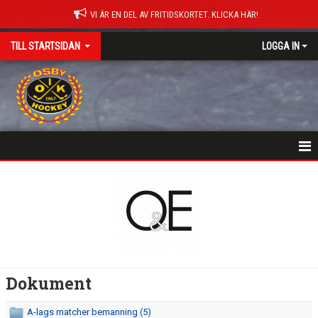
VI ÄR EN DEL AV FRITIDSKORTET. KLICKA HÄR!
TILL STARTSIDAN
LOGGA IN
NYHETER
HEM
MATCHER
ISTIDER
Dokument
DOKUMENT
A-lags matcher bemanning (5)