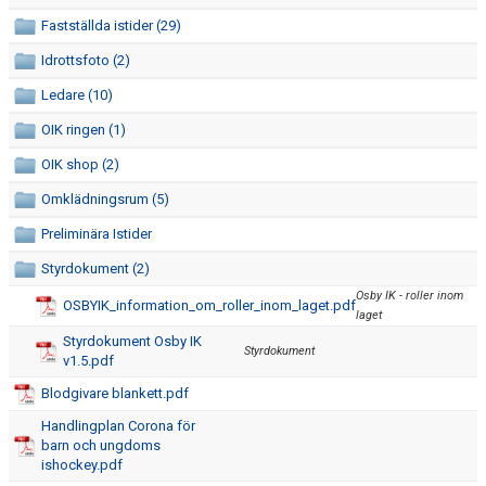
OSBY 50 ÅR URKLIPP
Fastställda istider (29)
Idrottsfoto (2)
MEDLEMMAR
Ledare (10)
OIK ringen (1)
OIK shop (2)
Omklädningsrum (5)
Preliminära Istider
Styrdokument (2)
Osby IK - roller inom
OSBYIK_information_om_roller_inom_laget.pdf
laget
Styrdokument Osby IK
Styrdokument
v1.5.pdf
Blodgivare blankett.pdf
Handlingplan Corona för
barn och ungdoms
ishockey.pdf