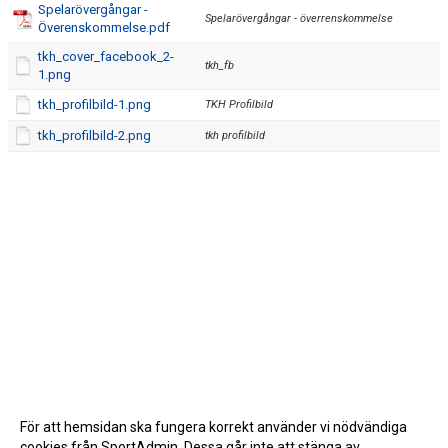
Spelarövergångar -
Spelarövergångar - överrenskommelse
Överenskommelse.pdf
tkh_cover_facebook_2-
tkh_fb
1.png
tkh_profilbild-1.png
TKH Profilbild
tkh_profilbild-2.png
tkh profilbild
För att hemsidan ska fungera korrekt använder vi nödvändiga
cookies från SportAdmin. Dessa går inte att stänga av.