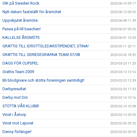
OIK på Sweden Rock
2023-06-14 09:17
Nytt datum fastställt för årsmötet
2023-06-13 09:55
Uppskjutet årsmöte
2023-06-08 11:39
Passa på till beachen!
2023-06-07 09:25
KALLELSE ÅRSMÖTE
2023-06-01 10:29
GRATTIS TILL IDROTTSLEDARSTIPENDIET, STINA!
2023-05-11 20:11
GRATTIS TILL SERIESEGRARNA TEAM 07/08
2023-03-26 18:35
DAGS FÖR CUPSPEL
2023-03-23 11:20
Grattis Team 2009
2023-03-13 13:16
Bli blodgivare och stötta föreningen samtidigt!
2023-02-23 12:39
Derbyresultat
2023-02-20 17:53
Derby mot Diö
2023-02-14 10:16
STÖTTA VÅR KLUBB!
2023-02-14 10:08
Vinst i Åstorp
2023-02-13 09:50
Vinst mot Lejonet
2023-02-06 09:32
Denny förlänger!
2023-02-02 09:25