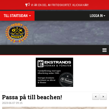
VI ÄR EN DEL AV FRITIDSKORTET. KLICKA HÄR!
TILL STARTSIDAN
LOGGA IN
NYHETER
HEM
MATCHER
ISTIDER
Passa på till beachen!
<
>
DOKUMENT
2023-06-07 09:25