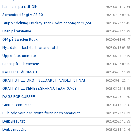
Lämna in pant till OIK
2023-08-04 12:34
Semesterstängt v. 28-30
2023-07-07 09:26
Gruppindelning HockeyTrean Södra säsongen 23/24
2023-06-27 11:45
Liten påminnelse...
2023-06-27 10:23
OIK på Sweden Rock
2023-06-14 09:17
Nytt datum fastställt för årsmötet
2023-06-13 09:55
Uppskjutet årsmöte
2023-06-08 11:39
Passa på till beachen!
2023-06-07 09:25
KALLELSE ÅRSMÖTE
2023-06-01 10:29
GRATTIS TILL IDROTTSLEDARSTIPENDIET, STINA!
2023-05-11 20:11
GRATTIS TILL SERIESEGRARNA TEAM 07/08
2023-03-26 18:35
DAGS FÖR CUPSPEL
2023-03-23 11:20
Grattis Team 2009
2023-03-13 13:16
Bli blodgivare och stötta föreningen samtidigt!
2023-02-23 12:39
Derbyresultat
2023-02-20 17:53
Derby mot Diö
2023-02-14 10:16