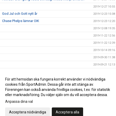
2019-12-27 10:55
God Jul och Gott nytt år
2019-12-23 15:08
Chase Phelps lämnar OIK
2019-12-23 12:20
2019-12-08 19:35
2019-11-22 12:56
2019-11-22 12:39
2019-10-14 09:16
2019-09-30 11:38
2019-09-21 12:13
2019-09-18 11:49
NY MATCHTID
För att hemsidan ska fungera korrekt använder vi nödvändiga
2019-09-17 13:05
cookies från SportAdmin. Dessa går inte att stänga av.
2019-09-06 21:21
Föreningen kan också använda frivilliga cookies, t.ex. för statistik
eller marknadsföring. Du väljer själv om du vill acceptera dessa.
Anpassa dina val
Cookie-inställningar
Gå till Webbversion
Acceptera nödvändiga
Acceptera alla