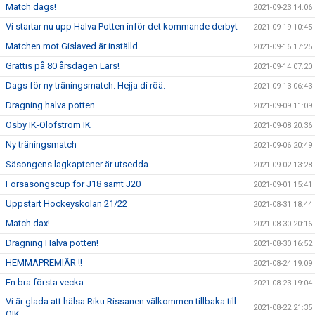
Match dags!
2021-09-23 14:06
Vi startar nu upp Halva Potten inför det kommande derbyt
2021-09-19 10:45
Matchen mot Gislaved är inställd
2021-09-16 17:25
Grattis på 80 årsdagen Lars!
2021-09-14 07:20
Dags för ny träningsmatch. Hejja di röä.
2021-09-13 06:43
Dragning halva potten
2021-09-09 11:09
Osby IK-Olofström IK
2021-09-08 20:36
Ny träningsmatch
2021-09-06 20:49
Säsongens lagkaptener är utsedda
2021-09-02 13:28
Försäsongscup för J18 samt J20
2021-09-01 15:41
Uppstart Hockeyskolan 21/22
2021-08-31 18:44
Match dax!
2021-08-30 20:16
Dragning Halva potten!
2021-08-30 16:52
HEMMAPREMIÄR !!
2021-08-24 19:09
En bra första vecka
2021-08-23 19:04
Vi är glada att hälsa Riku Rissanen välkommen tillbaka till
2021-08-22 21:35
OIK