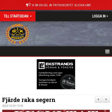
VI ÄR EN DEL AV FRITIDSKORTET. KLICKA HÄR!
TILL STARTSIDAN
LOGGA IN
NYHETER
HEM
MATCHER
ISTIDER
Fjärde raka segern
<
>
DOKUMENT
2023-10-29 19:05