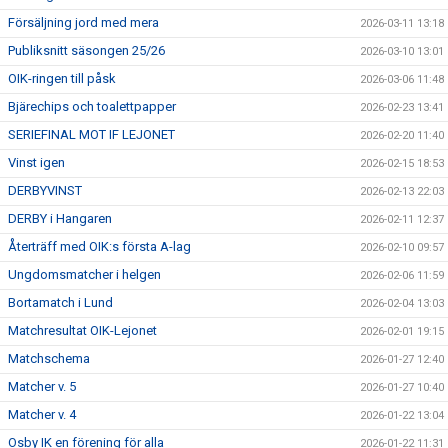
Försäljning jord med mera
2026-03-11 13:18
Publiksnitt säsongen 25/26
2026-03-10 13:01
OIK-ringen till påsk
2026-03-06 11:48
Bjärechips och toalettpapper
2026-02-23 13:41
SERIEFINAL MOT IF LEJONET
2026-02-20 11:40
Vinst igen
2026-02-15 18:53
DERBYVINST
2026-02-13 22:03
DERBY i Hangaren
2026-02-11 12:37
Återträff med OIK:s första A-lag
2026-02-10 09:57
Ungdomsmatcher i helgen
2026-02-06 11:59
Bortamatch i Lund
2026-02-04 13:03
Matchresultat OIK-Lejonet
2026-02-01 19:15
Matchschema
2026-01-27 12:40
Matcher v. 5
2026-01-27 10:40
Matcher v. 4
2026-01-22 13:04
Osby IK en förening för alla
2026-01-22 11:31