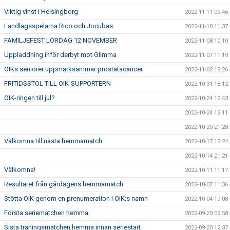
Viktig vinst i Helsingborg
2022-11-11 09:46
Landlagsspelarna Rico och Jocubas
2022-11-10 11:37
FAMILJEFEST LÖRDAG 12 NOVEMBER
2022-11-08 10:10
Uppladdning inför derbyt mot Glimma
2022-11-07 11:19
OIKs seniorer uppmärksammar prostatacancer
2022-11-02 18:26
FRITIDSSTOL TILL OIK-SUPPORTERN
2022-10-31 18:12
OIK-ringen till jul?
2022-10-24 12:43
2022-10-24 12:11
2022-10-20 21:28
Välkomna till nästa hemmamatch
2022-10-17 13:24
2022-10-14 21:21
Välkomna!
2022-10-11 11:17
Resultatet från gårdagens hemmamatch
2022-10-07 11:36
Stötta OIK genom en prenumeration i OIK:s namn
2022-10-04 17:08
Första seriematchen hemma
2022-09-29 09:58
Sista träningsmatchen hemma innan seriestart
2022-09-20 12:37