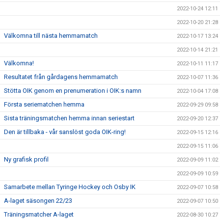
2022-10-24 12:11
2022-10-20 21:28
Välkomna till nästa hemmamatch
2022-10-17 13:24
2022-10-14 21:21
Välkomna!
2022-10-11 11:17
Resultatet från gårdagens hemmamatch
2022-10-07 11:36
Stötta OIK genom en prenumeration i OIK:s namn
2022-10-04 17:08
Första seriematchen hemma
2022-09-29 09:58
Sista träningsmatchen hemma innan seriestart
2022-09-20 12:37
Den är tillbaka - vår sanslöst goda OIK-ring!
2022-09-15 12:16
2022-09-15 11:06
Ny grafisk profil
2022-09-09 11:02
2022-09-09 10:59
Samarbete mellan Tyringe Hockey och Osby IK
2022-09-07 10:58
A-laget säsongen 22/23
2022-09-07 10:50
Träningsmatcher A-laget
2022-08-30 10:27