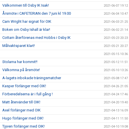
Välkommen till Osby IK Isak!
2021-06-07 19:12
Årsmöte i CAFETERIAN den 7 juni kl 19.00
2021-06-04 10:47
Cam Wright har signat för OIK
2021-06-03 21:25
Boken om Osby Ishall är klar!
2021-06-02 21:14
Cottam återförenas med Hobbs i Osby IK
2021-05-23 20:23
Målvaktsparet klart!
2021-05-21 20:27
2021-05-15 10:36
Stolarna har kommit!!
2021-05-12 11:51
Välkomna på årsmöte!
2021-05-10 13:26
A-lagets inbokade träningsmatcher
2021-05-08 17:47
Kasper förlänger med OIK!
2021-04-26 21:05
Förberedelserna är i full gång !
2021-04-24 17:46
Matt återvänder till OIK!
2021-04-20 19:40
Axel förlänger med OIK
2021-04-13 16:09
Hugo förlänger med OIK!
2021-04-11 11:50
Tjyven förlänger med OIK!
2021-04-10 19:08