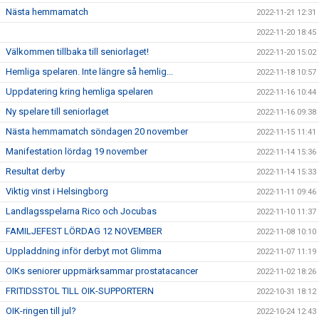
Nästa hemmamatch
2022-11-21 12:31
2022-11-20 18:45
Välkommen tillbaka till seniorlaget!
2022-11-20 15:02
Hemliga spelaren. Inte längre så hemlig...
2022-11-18 10:57
Uppdatering kring hemliga spelaren
2022-11-16 10:44
Ny spelare till seniorlaget
2022-11-16 09:38
Nästa hemmamatch söndagen 20 november
2022-11-15 11:41
Manifestation lördag 19 november
2022-11-14 15:36
Resultat derby
2022-11-14 15:33
Viktig vinst i Helsingborg
2022-11-11 09:46
Landlagsspelarna Rico och Jocubas
2022-11-10 11:37
FAMILJEFEST LÖRDAG 12 NOVEMBER
2022-11-08 10:10
Uppladdning inför derbyt mot Glimma
2022-11-07 11:19
OIKs seniorer uppmärksammar prostatacancer
2022-11-02 18:26
FRITIDSSTOL TILL OIK-SUPPORTERN
2022-10-31 18:12
OIK-ringen till jul?
2022-10-24 12:43