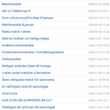
Matchresultat
2023-01-22 18:20
OIK vs Trelleborgs IF
2023-01-16 12:17
Kom och prova på hockey 29 januari
2023-01-13 11:16
Matchresultat 8 januari
2023-01-09 17:33
Nästa match i serien
2023-01-02 15:25
Med en önskan om härliga helger...
2022-12-21 10:39
Kvällens matchresultat
2022-12-18 19:50
Första hemmamatchen i fortsättningsserien
2022-12-13 11:09
Derbyresultat
2022-12-04 19:31
Äntligen anländer Dylan till Sverige
2022-12-02 10:10
Lotteri under matchen 4 december
2022-11-30 11:40
Årets viktigaste match för seniorerna
2022-11-29 09:46
En välförtjänt vinst till seniorlaget
2022-11-27 19:13
Vinst borta
2022-11-25 11:09
HUR STOR OIK-SUPPORTER ÄR DU?
2022-11-24 12:11
Ytterligare ett nyförvärv till seniorlaget
2022-11-23 11:34