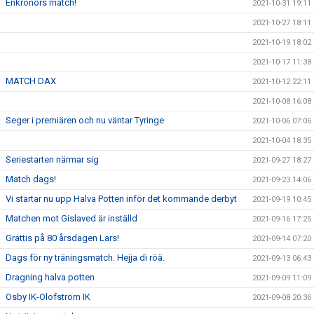
Enkronors match!
2021-10-31 19:11
2021-10-27 18:11
2021-10-19 18:02
2021-10-17 11:38
MATCH DAX
2021-10-12 22:11
2021-10-08 16:08
Seger i premiären och nu väntar Tyringe
2021-10-06 07:06
2021-10-04 18:35
Seriestarten närmar sig
2021-09-27 18:27
Match dags!
2021-09-23 14:06
Vi startar nu upp Halva Potten inför det kommande derbyt
2021-09-19 10:45
Matchen mot Gislaved är inställd
2021-09-16 17:25
Grattis på 80 årsdagen Lars!
2021-09-14 07:20
Dags för ny träningsmatch. Hejja di röä.
2021-09-13 06:43
Dragning halva potten
2021-09-09 11:09
Osby IK-Olofström IK
2021-09-08 20:36