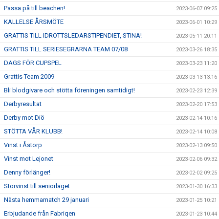
Passa på till beachen!
2023-06-07 09:25
KALLELSE ÅRSMÖTE
2023-06-01 10:29
GRATTIS TILL IDROTTSLEDARSTIPENDIET, STINA!
2023-05-11 20:11
GRATTIS TILL SERIESEGRARNA TEAM 07/08
2023-03-26 18:35
DAGS FÖR CUPSPEL
2023-03-23 11:20
Grattis Team 2009
2023-03-13 13:16
Bli blodgivare och stötta föreningen samtidigt!
2023-02-23 12:39
Derbyresultat
2023-02-20 17:53
Derby mot Diö
2023-02-14 10:16
STÖTTA VÅR KLUBB!
2023-02-14 10:08
Vinst i Åstorp
2023-02-13 09:50
Vinst mot Lejonet
2023-02-06 09:32
Denny förlänger!
2023-02-02 09:25
Storvinst till seniorlaget
2023-01-30 16:33
Nästa hemmamatch 29 januari
2023-01-25 10:21
Erbjudande från Fabriqen
2023-01-23 10:44