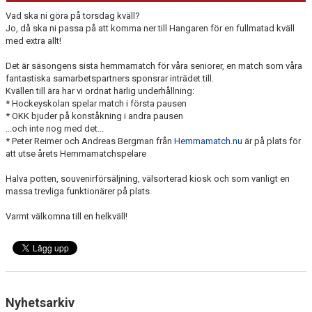
Vad ska ni göra på torsdag kväll?
Jo, då ska ni passa på att komma ner till Hangaren för en fullmatad kväll
med extra allt!
Det är säsongens sista hemmamatch för våra seniorer, en match som våra
fantastiska samarbetspartners sponsrar inträdet till.
Kvällen till ära har vi ordnat härlig underhållning:
* Hockeyskolan spelar match i första pausen
* OKK bjuder på konståkning i andra pausen
...och inte nog med det...
* Peter Reimer och Andreas Bergman från
Hemmamatch.nu
är på plats för
att utse årets Hemmamatchspelare
Halva potten, souvenirförsäljning, välsorterad kiosk och som vanligt en
massa trevliga funktionärer på plats.
Varmt välkomna till en helkväll!
Nyhetsarkiv