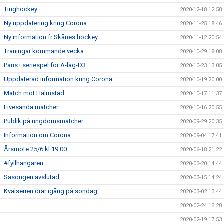
Tinghockey
2020-12-18 12:58
Ny uppdatering kring Corona
2020-11-25 18:46
Ny information fr Skånes hockey
2020-11-12 20:54
Träningar kommande vecka
2020-10-29 18:08
Paus i seriespel för A-lag-D3
2020-10-23 13:05
Uppdaterad information kring Corona
2020-10-19 20:00
Match mot Halmstad
2020-10-17 11:37
Livesända matcher
2020-10-16 20:55
Publik på ungdomsmatcher
2020-09-29 20:35
Information om Corona
2020-09-04 17:41
Årsmöte 25/6 kl 19:00
2020-06-18 21:22
#fyllhangaren
2020-03-20 14:44
Säsongen avslutad
2020-03-15 14:24
Kvalserien drar igång på söndag
2020-03-02 13:44
2020-02-24 13:28
2020-02-19 17:53