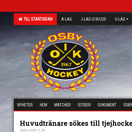
TILL STARTSIDAN
A-LAG
J-LAG U18/U20
U-LAG
NYHETER
HEM
MATCHER
ISTIDER
DOKUMENT
OSBY
Huvudtränare sökes till tjejhock
2024-10-09 11:18