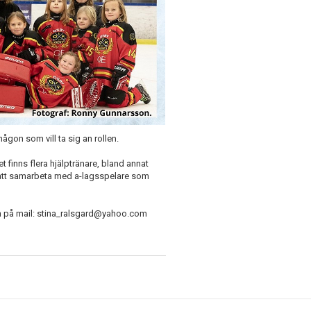
 någon som vill ta sig an rollen.
t finns flera hjälptränare, bland annat
 att samarbeta med a-lagsspelare som
n på mail: stina_ralsgard@yahoo.com