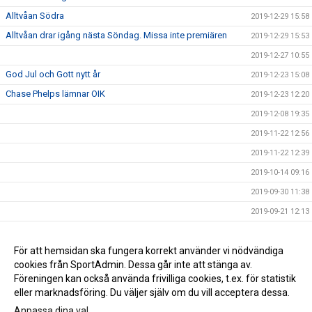
Alltvåan Södra
2019-12-29 15:58
Alltvåan drar igång nästa Söndag. Missa inte premiären
2019-12-29 15:53
2019-12-27 10:55
God Jul och Gott nytt år
2019-12-23 15:08
Chase Phelps lämnar OIK
2019-12-23 12:20
2019-12-08 19:35
2019-11-22 12:56
2019-11-22 12:39
2019-10-14 09:16
2019-09-30 11:38
2019-09-21 12:13
2019-09-18 11:49
NY MATCHTID
För att hemsidan ska fungera korrekt använder vi nödvändiga
2019-09-17 13:05
cookies från SportAdmin. Dessa går inte att stänga av.
2019-09-06 21:21
Föreningen kan också använda frivilliga cookies, t.ex. för statistik
eller marknadsföring. Du väljer själv om du vill acceptera dessa.
Anpassa dina val