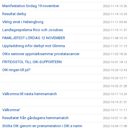
Manifestation lördag 19 november
2022-11-14 15:36
Resultat derby
2022-11-14 15:33
Viktig vinst i Helsingborg
2022-11-11 09:46
Landlagsspelarna Rico och Jocubas
2022-11-10 11:37
FAMILJEFEST LÖRDAG 12 NOVEMBER
2022-11-08 10:10
Uppladdning inför derbyt mot Glimma
2022-11-07 11:19
OIKs seniorer uppmärksammar prostatacancer
2022-11-02 18:26
FRITIDSSTOL TILL OIK-SUPPORTERN
2022-10-31 18:12
OIK-ringen till jul?
2022-10-24 12:43
2022-10-24 12:11
2022-10-20 21:28
Välkomna till nästa hemmamatch
2022-10-17 13:24
2022-10-14 21:21
Välkomna!
2022-10-11 11:17
Resultatet från gårdagens hemmamatch
2022-10-07 11:36
Stötta OIK genom en prenumeration i OIK:s namn
2022-10-04 17:08