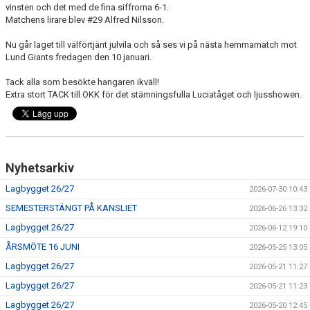
vinsten och det med de fina siffrorna 6-1.
Matchens lirare blev #29 Alfred Nilsson.
Nu går laget till välförtjänt julvila och så ses vi på nästa hemmamatch mot
Lund Giants fredagen den 10 januari.
Tack alla som besökte hangaren ikväll!
Extra stort TACK till OKK för det stämningsfulla Luciatåget och ljusshowen.
Nyhetsarkiv
Lagbygget 26/27
2026-07-30 10:43
SEMESTERSTÄNGT PÅ KANSLIET
2026-06-26 13:32
Lagbygget 26/27
2026-06-12 19:10
ÅRSMÖTE 16 JUNI
2026-05-25 13:05
Lagbygget 26/27
2026-05-21 11:27
Lagbygget 26/27
2026-05-21 11:23
Lagbygget 26/27
2026-05-20 12:45