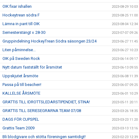
OIK fixar ishallen
2023-08-29 10:03
Hockeytrean södra F
2023-08-25 11:00
Lämna in pant till OIK
2023-08-04 12:34
Semesterstängt v. 28-30
2023-07-07 09:26
Gruppindelning HockeyTrean Södra säsongen 23/24
2023-06-27 11:45
Liten påminnelse...
2023-06-27 10:23
OIK på Sweden Rock
2023-06-14 09:17
Nytt datum fastställt för årsmötet
2023-06-13 09:55
Uppskjutet årsmöte
2023-06-08 11:39
Passa på till beachen!
2023-06-07 09:25
KALLELSE ÅRSMÖTE
2023-06-01 10:29
GRATTIS TILL IDROTTSLEDARSTIPENDIET, STINA!
2023-05-11 20:11
GRATTIS TILL SERIESEGRARNA TEAM 07/08
2023-03-26 18:35
DAGS FÖR CUPSPEL
2023-03-23 11:20
Grattis Team 2009
2023-03-13 13:16
Bli blodgivare och stötta föreningen samtidigt!
2023-02-23 12:39