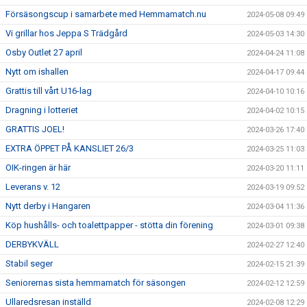
Försäsongscup i samarbete med Hemmamatch.nu
2024-05-08 09:49
Vi grillar hos Jeppa S Trädgård
2024-05-03 14:30
Osby Outlet 27 april
2024-04-24 11:08
Nytt om ishallen
2024-04-17 09:44
Grattis till vårt U16-lag
2024-04-10 10:16
Dragning i lotteriet
2024-04-02 10:15
GRATTIS JOEL!
2024-03-26 17:40
EXTRA ÖPPET PÅ KANSLIET 26/3
2024-03-25 11:03
OIK-ringen är här
2024-03-20 11:11
Leverans v. 12
2024-03-19 09:52
Nytt derby i Hangaren
2024-03-04 11:36
Köp hushålls- och toalettpapper - stötta din förening
2024-03-01 09:38
DERBYKVÄLL
2024-02-27 12:40
Stabil seger
2024-02-15 21:39
Seniorernas sista hemmamatch för säsongen
2024-02-12 12:59
Ullaredsresan inställd
2024-02-08 12:29