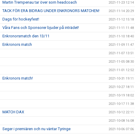
Martin Trempenau tar över som headcoach
2021-11-23 12:14
TACK FÖR ERA BIDRAG UNDER ENKRONORS MATCHEN!
2021-11-14 20:29
Dags för hockeyfest!
2021-11-12 15:18
Våra Fans och Sponsorer bjuder på inträdet!
2021-11-11 11:48
Enkronorsmatch den 13/11
2021-11-10 18:40
Enkronors match
2021-11-09 11:47
2021-11-07 13:51
2021-11-05 08:30
2021-11-01 12:52
Enkronors match!
2021-10-31 19:11
2021-10-27 18:11
2021-10-19 18:02
2021-10-17 11:38
MATCH DAX
2021-10-12 22:11
2021-10-08 16:08
Seger i premiären och nu väntar Tyringe
2021-10-06 07:06