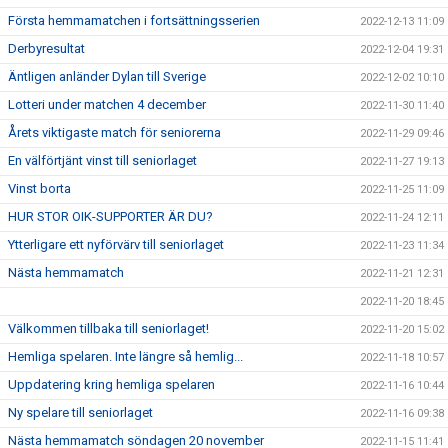
Första hemmamatchen i fortsättningsserien
2022-12-13 11:09
Derbyresultat
2022-12-04 19:31
Äntligen anländer Dylan till Sverige
2022-12-02 10:10
Lotteri under matchen 4 december
2022-11-30 11:40
Årets viktigaste match för seniorerna
2022-11-29 09:46
En välförtjänt vinst till seniorlaget
2022-11-27 19:13
Vinst borta
2022-11-25 11:09
HUR STOR OIK-SUPPORTER ÄR DU?
2022-11-24 12:11
Ytterligare ett nyförvärv till seniorlaget
2022-11-23 11:34
Nästa hemmamatch
2022-11-21 12:31
2022-11-20 18:45
Välkommen tillbaka till seniorlaget!
2022-11-20 15:02
Hemliga spelaren. Inte längre så hemlig...
2022-11-18 10:57
Uppdatering kring hemliga spelaren
2022-11-16 10:44
Ny spelare till seniorlaget
2022-11-16 09:38
Nästa hemmamatch söndagen 20 november
2022-11-15 11:41