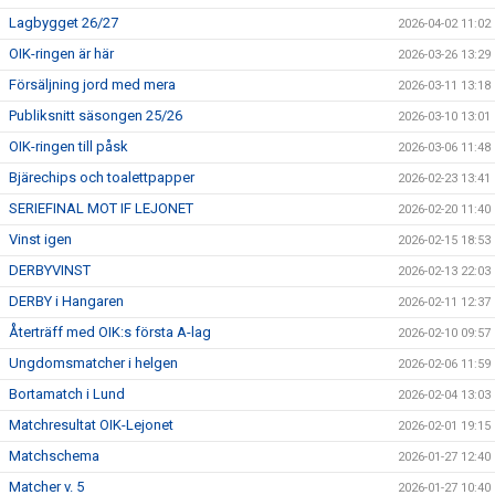
Lagbygget 26/27
2026-04-02 11:02
OIK-ringen är här
2026-03-26 13:29
Försäljning jord med mera
2026-03-11 13:18
Publiksnitt säsongen 25/26
2026-03-10 13:01
OIK-ringen till påsk
2026-03-06 11:48
Bjärechips och toalettpapper
2026-02-23 13:41
SERIEFINAL MOT IF LEJONET
2026-02-20 11:40
Vinst igen
2026-02-15 18:53
DERBYVINST
2026-02-13 22:03
DERBY i Hangaren
2026-02-11 12:37
Återträff med OIK:s första A-lag
2026-02-10 09:57
Ungdomsmatcher i helgen
2026-02-06 11:59
Bortamatch i Lund
2026-02-04 13:03
Matchresultat OIK-Lejonet
2026-02-01 19:15
Matchschema
2026-01-27 12:40
Matcher v. 5
2026-01-27 10:40