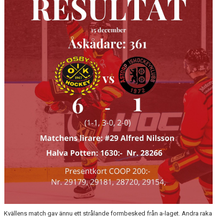
OSBY 50 ÅR URKLIPP
MEDLEMMAR
Kvällens match gav ännu ett strålande formbesked från a-laget. Andra raka