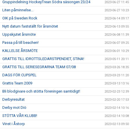
Gruppindelning HockeyTrean Södra säsongen 23/24
2023-06-27 11:45
Liten påminnelse...
2023-06-27 10:23
OIK på Sweden Rock
2023-06-14 09:17
Nytt datum fastställt för årsmötet
2023-06-13 09:55
Uppskjutet årsmöte
2023-06-08 11:39
Passa på till beachen!
2023-06-07 09:25
KALLELSE ÅRSMÖTE
2023-06-01 10:29
GRATTIS TILL IDROTTSLEDARSTIPENDIET, STINA!
2023-05-11 20:11
GRATTIS TILL SERIESEGRARNA TEAM 07/08
2023-03-26 18:35
DAGS FÖR CUPSPEL
2023-03-23 11:20
Grattis Team 2009
2023-03-13 13:16
Bli blodgivare och stötta föreningen samtidigt!
2023-02-23 12:39
Derbyresultat
2023-02-20 17:53
Derby mot Diö
2023-02-14 10:16
STÖTTA VÅR KLUBB!
2023-02-14 10:08
Vinst i Åstorp
2023-02-13 09:50