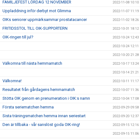
FAMILJEFEST LÖRDAG 12 NOVEMBER
2022-11-08 10:10
Uppladdning inför derbyt mot Glimma
2022-11-07 11:19
OIKs seniorer uppmärksammar prostatacancer
2022-11-02 18:26
FRITIDSSTOL TILL OIK-SUPPORTERN
2022-10-31 18:12
OIK-ringen till jul?
2022-10-24 12:43
2022-10-24 12:11
2022-10-20 21:28
Välkomna till nästa hemmamatch
2022-10-17 13:24
2022-10-14 21:21
Välkomna!
2022-10-11 11:17
Resultatet från gårdagens hemmamatch
2022-10-07 11:36
Stötta OIK genom en prenumeration i OIK:s namn
2022-10-04 17:08
Första seriematchen hemma
2022-09-29 09:58
Sista träningsmatchen hemma innan seriestart
2022-09-20 12:37
Den är tillbaka - vår sanslöst goda OIK-ring!
2022-09-15 12:16
2022-09-15 11:06