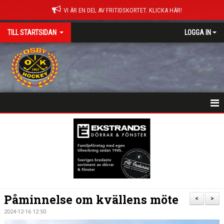
VI ÄR EN DEL AV FRITIDSKORTET. KLICKA HÄR!
TILL STARTSIDAN
LOGGA IN
NYHETER
HEM
MATCHER
ISTIDER
Påminnelse om kvällens möte
<
>
DOKUMENT
2024-12-16 12:50