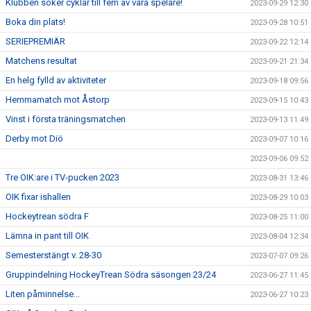
Klubben söker cyklar till fem av våra spelare!
2023-09-29 12:30
Boka din plats!
2023-09-28 10:51
SERIEPREMIÄR
2023-09-22 12:14
Matchens resultat
2023-09-21 21:34
En helg fylld av aktiviteter
2023-09-18 09:56
Hemmamatch mot Åstorp
2023-09-15 10:43
Vinst i första träningsmatchen
2023-09-13 11:49
Derby mot Diö
2023-09-07 10:16
2023-09-06 09:52
Tre OIK:are i TV-pucken 2023
2023-08-31 13:46
OIK fixar ishallen
2023-08-29 10:03
Hockeytrean södra F
2023-08-25 11:00
Lämna in pant till OIK
2023-08-04 12:34
Semesterstängt v. 28-30
2023-07-07 09:26
Gruppindelning HockeyTrean Södra säsongen 23/24
2023-06-27 11:45
Liten påminnelse...
2023-06-27 10:23