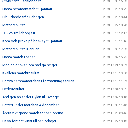
Storvinst till seniorlaget
2023-01-30 16:33
Nästa hemmamatch 29 januari
2023-01-25 10:21
Erbjudande från Fabriqen
2023-01-23 10:44
Matchresultat
2023-01-22 18:20
OIK vs Trelleborgs IF
2023-01-16 12:17
Kom och prova på hockey 29 januari
2023-01-13 11:16
Matchresultat 8 januari
2023-01-09 17:33
Nästa match i serien
2023-01-02 15:25
Med en önskan om härliga helger...
2022-12-21 10:39
Kvällens matchresultat
2022-12-18 19:50
Första hemmamatchen i fortsättningsserien
2022-12-13 11:09
Derbyresultat
2022-12-04 19:31
Äntligen anländer Dylan till Sverige
2022-12-02 10:10
Lotteri under matchen 4 december
2022-11-30 11:40
Årets viktigaste match för seniorerna
2022-11-29 09:46
En välförtjänt vinst till seniorlaget
2022-11-27 19:13