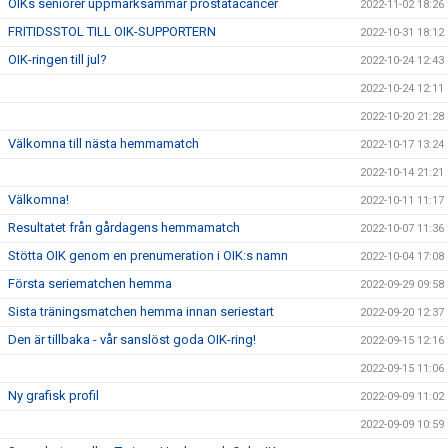
OIKs seniorer uppmärksammar prostatacancer
2022-11-02 18:26
FRITIDSSTOL TILL OIK-SUPPORTERN
2022-10-31 18:12
OIK-ringen till jul?
2022-10-24 12:43
2022-10-24 12:11
2022-10-20 21:28
Välkomna till nästa hemmamatch
2022-10-17 13:24
2022-10-14 21:21
Välkomna!
2022-10-11 11:17
Resultatet från gårdagens hemmamatch
2022-10-07 11:36
Stötta OIK genom en prenumeration i OIK:s namn
2022-10-04 17:08
Första seriematchen hemma
2022-09-29 09:58
Sista träningsmatchen hemma innan seriestart
2022-09-20 12:37
Den är tillbaka - vår sanslöst goda OIK-ring!
2022-09-15 12:16
2022-09-15 11:06
Ny grafisk profil
2022-09-09 11:02
2022-09-09 10:59