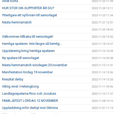
Vinst borta
2022-11-25 11:09
HUR STOR OIK-SUPPORTER ÄR DU?
2022-11-24 12:11
Ytterligare ett nyförvärv till seniorlaget
2022-11-23 11:34
Nästa hemmamatch
2022-11-21 12:31
2022-11-20 18:45
Välkommen tillbaka till seniorlaget!
2022-11-20 15:02
Hemliga spelaren. Inte längre så hemlig...
2022-11-18 10:57
Uppdatering kring hemliga spelaren
2022-11-16 10:44
Ny spelare till seniorlaget
2022-11-16 09:38
Nästa hemmamatch söndagen 20 november
2022-11-15 11:41
Manifestation lördag 19 november
2022-11-14 15:36
Resultat derby
2022-11-14 15:33
Viktig vinst i Helsingborg
2022-11-11 09:46
Landlagsspelarna Rico och Jocubas
2022-11-10 11:37
FAMILJEFEST LÖRDAG 12 NOVEMBER
2022-11-08 10:10
Uppladdning inför derbyt mot Glimma
2022-11-07 11:19