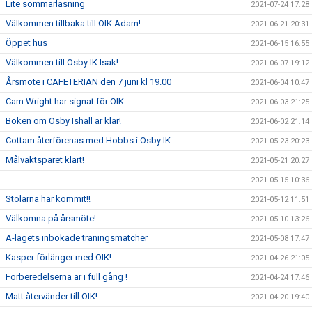
Lite sommarläsning
2021-07-24 17:28
Välkommen tillbaka till OIK Adam!
2021-06-21 20:31
Öppet hus
2021-06-15 16:55
Välkommen till Osby IK Isak!
2021-06-07 19:12
Årsmöte i CAFETERIAN den 7 juni kl 19.00
2021-06-04 10:47
Cam Wright har signat för OIK
2021-06-03 21:25
Boken om Osby Ishall är klar!
2021-06-02 21:14
Cottam återförenas med Hobbs i Osby IK
2021-05-23 20:23
Målvaktsparet klart!
2021-05-21 20:27
2021-05-15 10:36
Stolarna har kommit!!
2021-05-12 11:51
Välkomna på årsmöte!
2021-05-10 13:26
A-lagets inbokade träningsmatcher
2021-05-08 17:47
Kasper förlänger med OIK!
2021-04-26 21:05
Förberedelserna är i full gång !
2021-04-24 17:46
Matt återvänder till OIK!
2021-04-20 19:40