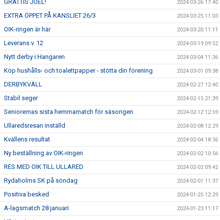
GRATTIS JOEL!
2024-03-26 17:40
EXTRA ÖPPET PÅ KANSLIET 26/3
2024-03-25 11:03
OIK-ringen är här
2024-03-20 11:11
Leverans v. 12
2024-03-19 09:52
Nytt derby i Hangaren
2024-03-04 11:36
Köp hushålls- och toalettpapper - stötta din förening
2024-03-01 09:38
DERBYKVÄLL
2024-02-27 12:40
Stabil seger
2024-02-15 21:39
Seniorernas sista hemmamatch för säsongen
2024-02-12 12:59
Ullaredsresan inställd
2024-02-08 12:29
Kvällens resultat
2024-02-04 18:36
Ny beställning av OIK-ringen
2024-02-02 10:56
RES MED OIK TILL ULLARED
2024-02-02 09:42
Rydaholms SK på söndag
2024-02-01 11:37
Positiva besked
2024-01-25 12:29
A-lagsmatch 28 januari
2024-01-23 11:17