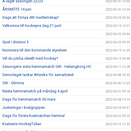
A-laget säsongen 22/23
2022-05-31 10:00
ÅRSMÖTE 14 juni
2022-05-25 10:24
Dags att förnya ditt medlemskap!
2022-05-24 09:56
Välkomna till hockeyns dag 21 juni!
2022-05-19 10:51
2022-04-25 09:44
Spel i division 3
2022-04-25 09:39
Nominera till den kommande styrelsen
2022-04-19 16:39
Vill du jobba ideellt med hockey?
2022-04-12 09:48
Säsongens sista hemmamatch OIK - Helsingborg HC
2022-04-11 12:28
Seniorlaget tackar Atteviks för samarbetet
2022-04-08 10:35
OIK - Glimma
2022-04-06 12:03
Nästa hemmamatch på måndag 4 april
2022-03-31 09:18
Dags för hemmamatch 30 mars
2022-03-28 13:14
Justeringar i kvalgruppen
2022-03-23 09:47
Dags för första kvalmatchen hemma!
2022-03-22 09:25
Kvalserie HockeyTvåan
2022-03-16 12:32