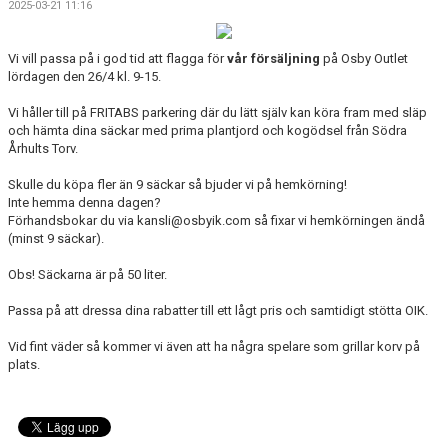
2025-03-21 11:16
OSBY 50 ÅR URKLIPP
MEDLEMMAR
Vi vill passa på i god tid att flagga för
vår försäljning
på Osby Outlet
lördagen den 26/4 kl. 9-15.
Vi håller till på FRITABS parkering där du lätt själv kan köra fram med släp
och hämta dina säckar med prima plantjord och kogödsel från Södra
Århults Torv.
Skulle du köpa fler än 9 säckar så bjuder vi på hemkörning!
Inte hemma denna dagen?
Förhandsbokar du via kansli@osbyik.com så fixar vi hemkörningen ändå
(minst 9 säckar).
Obs! Säckarna är på 50 liter.
Passa på att dressa dina rabatter till ett lågt pris och samtidigt stötta OIK.
Vid fint väder så kommer vi även att ha några spelare som grillar korv på
plats.