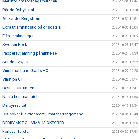
Mer info om torsdagsmatchen
2023-11-06 19:44
Rädda Osby Ishall
2023-11-02 12:30
Alexander Bergström
2023-10-31 11:54
Extra utlämningstid på onsdag 1/11
2023-10-30 10:05
Fjärde raka segern
2023-10-29 19:05
Sweden Rock
2023-10-25 12:47
Pappersutlämning påminnelse
2023-10-24 09:39
Söndag 29/10
2023-10-23 12:52
Vinst mot Lund Giants HC
2023-10-22 20:25
Vinst på OT
2023-10-20 09:14
Beställ OIK-ringen
2023-10-18 12:47
Nästa hemmamatch
2023-10-15 16:58
Derbyresultat
2023-10-15 16:54
OIK söker funktionärer till matcharrangemang
2023-10-06 11:43
DERBY MOT GLIMMA 13 OKTOBER
2023-10-04 12:26
Förlust i första
2023-09-30 17:53