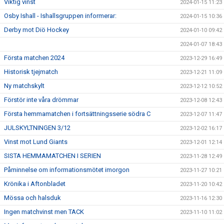
Viktig vinst
2024-01-15 11:23
Osby Ishall - Ishallsgruppen informerar:
2024-01-15 10:36
Derby mot Diö Hockey
2024-01-10 09:42
2024-01-07 18:43
Första matchen 2024
2023-12-29 16:49
Historisk tjejmatch
2023-12-21 11:09
Ny matchskylt
2023-12-12 10:52
Förstör inte våra drömmar
2023-12-08 12:43
Första hemmamatchen i fortsättningsserie södra C
2023-12-07 11:47
JULSKYLTNINGEN 3/12
2023-12-02 16:17
Vinst mot Lund Giants
2023-12-01 12:14
SISTA HEMMAMATCHEN I SERIEN
2023-11-28 12:49
Påminnelse om informationsmötet imorgon
2023-11-27 10:21
Krönika i Aftonbladet
2023-11-20 10:42
Mössa och halsduk
2023-11-16 12:30
Ingen matchvinst men TACK
2023-11-10 11:02