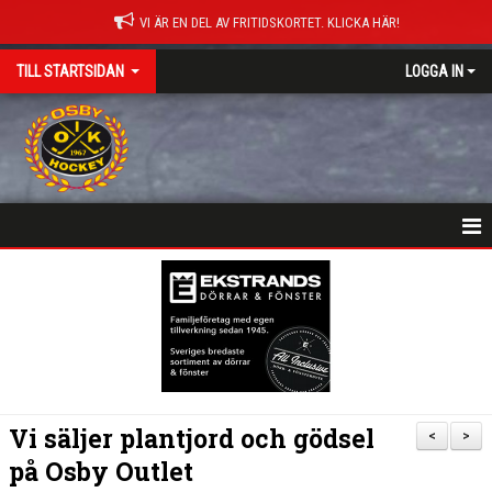
VI ÄR EN DEL AV FRITIDSKORTET. KLICKA HÄR!
TILL STARTSIDAN
LOGGA IN
NYHETER
HEM
MATCHER
ISTIDER
Vi säljer plantjord och gödsel
<
>
DOKUMENT
på Osby Outlet