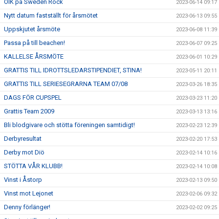
OIK på Sweden Rock
2023-06-14 09:17
Nytt datum fastställt för årsmötet
2023-06-13 09:55
Uppskjutet årsmöte
2023-06-08 11:39
Passa på till beachen!
2023-06-07 09:25
KALLELSE ÅRSMÖTE
2023-06-01 10:29
GRATTIS TILL IDROTTSLEDARSTIPENDIET, STINA!
2023-05-11 20:11
GRATTIS TILL SERIESEGRARNA TEAM 07/08
2023-03-26 18:35
DAGS FÖR CUPSPEL
2023-03-23 11:20
Grattis Team 2009
2023-03-13 13:16
Bli blodgivare och stötta föreningen samtidigt!
2023-02-23 12:39
Derbyresultat
2023-02-20 17:53
Derby mot Diö
2023-02-14 10:16
STÖTTA VÅR KLUBB!
2023-02-14 10:08
Vinst i Åstorp
2023-02-13 09:50
Vinst mot Lejonet
2023-02-06 09:32
Denny förlänger!
2023-02-02 09:25