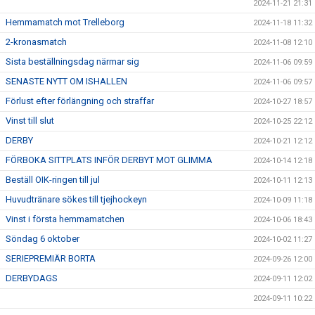
2024-11-21 21:31
Hemmamatch mot Trelleborg
2024-11-18 11:32
2-kronasmatch
2024-11-08 12:10
Sista beställningsdag närmar sig
2024-11-06 09:59
SENASTE NYTT OM ISHALLEN
2024-11-06 09:57
Förlust efter förlängning och straffar
2024-10-27 18:57
Vinst till slut
2024-10-25 22:12
DERBY
2024-10-21 12:12
FÖRBOKA SITTPLATS INFÖR DERBYT MOT GLIMMA
2024-10-14 12:18
Beställ OIK-ringen till jul
2024-10-11 12:13
Huvudtränare sökes till tjejhockeyn
2024-10-09 11:18
Vinst i första hemmamatchen
2024-10-06 18:43
Söndag 6 oktober
2024-10-02 11:27
SERIEPREMIÄR BORTA
2024-09-26 12:00
DERBYDAGS
2024-09-11 12:02
2024-09-11 10:22