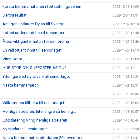
Första hemmamatchen i fortsättningsserien
2022-12-13 11:09
Derbyresultat
2022-12-04 19:31
Äntligen anländer Dylan till Sverige
2022-12-02 10:10
Lotteri under matchen 4 december
2022-11-30 11:40
Årets viktigaste match för seniorerna
2022-11-29 09:46
En välförtjänt vinst till seniorlaget
2022-11-27 19:13
Vinst borta
2022-11-25 11:09
HUR STOR OIK-SUPPORTER ÄR DU?
2022-11-24 12:11
Ytterligare ett nyförvärv till seniorlaget
2022-11-23 11:34
Nästa hemmamatch
2022-11-21 12:31
2022-11-20 18:45
Välkommen tillbaka till seniorlaget!
2022-11-20 15:02
Hemliga spelaren. Inte längre så hemlig...
2022-11-18 10:57
Uppdatering kring hemliga spelaren
2022-11-16 10:44
Ny spelare till seniorlaget
2022-11-16 09:38
Nästa hemmamatch söndagen 20 november
2022-11-15 11:41