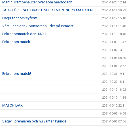
Martin Trempenau tar över som headcoach
2021-11-23 12:14
TACK FÖR ERA BIDRAG UNDER ENKRONORS MATCHEN!
2021-11-14 20:29
Dags för hockeyfest!
2021-11-12 15:18
Våra Fans och Sponsorer bjuder på inträdet!
2021-11-11 11:48
Enkronorsmatch den 13/11
2021-11-10 18:40
Enkronors match
2021-11-09 11:47
2021-11-07 13:51
2021-11-05 08:30
2021-11-01 12:52
Enkronors match!
2021-10-31 19:11
2021-10-27 18:11
2021-10-19 18:02
2021-10-17 11:38
MATCH DAX
2021-10-12 22:11
2021-10-08 16:08
Seger i premiären och nu väntar Tyringe
2021-10-06 07:06