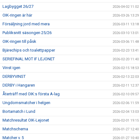
Lagbygget 26/27
2026-04-02 11:02
OIK-ringen är här
2026-03-26 13:29
Försäljning jord med mera
2026-03-11 13:18
Publiksnitt säsongen 25/26
2026-03-10 13:01
OIK-ringen till påsk
2026-03-06 11:48
Bjärechips och toalettpapper
2026-02-23 13:41
SERIEFINAL MOT IF LEJONET
2026-02-20 11:40
Vinst igen
2026-02-15 18:53
DERBYVINST
2026-02-13 22:03
DERBY i Hangaren
2026-02-11 12:37
Återträff med OIK:s första A-lag
2026-02-10 09:57
Ungdomsmatcher i helgen
2026-02-06 11:59
Bortamatch i Lund
2026-02-04 13:03
Matchresultat OIK-Lejonet
2026-02-01 19:15
Matchschema
2026-01-27 12:40
Matcher v. 5
2026-01-27 10:40