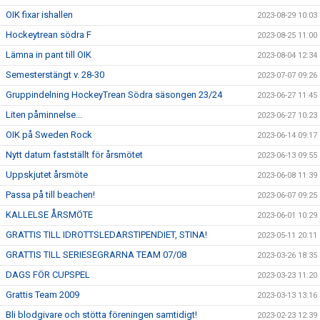
OIK fixar ishallen
2023-08-29 10:03
Hockeytrean södra F
2023-08-25 11:00
Lämna in pant till OIK
2023-08-04 12:34
Semesterstängt v. 28-30
2023-07-07 09:26
Gruppindelning HockeyTrean Södra säsongen 23/24
2023-06-27 11:45
Liten påminnelse...
2023-06-27 10:23
OIK på Sweden Rock
2023-06-14 09:17
Nytt datum fastställt för årsmötet
2023-06-13 09:55
Uppskjutet årsmöte
2023-06-08 11:39
Passa på till beachen!
2023-06-07 09:25
KALLELSE ÅRSMÖTE
2023-06-01 10:29
GRATTIS TILL IDROTTSLEDARSTIPENDIET, STINA!
2023-05-11 20:11
GRATTIS TILL SERIESEGRARNA TEAM 07/08
2023-03-26 18:35
DAGS FÖR CUPSPEL
2023-03-23 11:20
Grattis Team 2009
2023-03-13 13:16
Bli blodgivare och stötta föreningen samtidigt!
2023-02-23 12:39