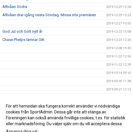
Alltvåan Södra
2019-12-29 15:58
Alltvåan drar igång nästa Söndag. Missa inte premiären
2019-12-29 15:53
2019-12-27 10:55
God Jul och Gott nytt år
2019-12-23 15:08
Chase Phelps lämnar OIK
2019-12-23 12:20
2019-12-08 19:35
2019-11-22 12:56
2019-11-22 12:39
2019-10-14 09:16
2019-09-30 11:38
2019-09-21 12:13
2019-09-18 11:49
NY MATCHTID
För att hemsidan ska fungera korrekt använder vi nödvändiga
2019-09-17 13:05
cookies från SportAdmin. Dessa går inte att stänga av.
2019-09-06 21:21
Föreningen kan också använda frivilliga cookies, t.ex. för statistik
eller marknadsföring. Du väljer själv om du vill acceptera dessa.
Anpassa dina val