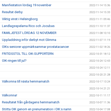
Manifestation lördag 19 november
2022-11-14 15:36
Resultat derby
2022-11-14 15:33
Viktig vinst i Helsingborg
2022-11-11 09:46
Landlagsspelarna Rico och Jocubas
2022-11-10 11:37
FAMILJEFEST LÖRDAG 12 NOVEMBER
2022-11-08 10:10
Uppladdning inför derbyt mot Glimma
2022-11-07 11:19
OIKs seniorer uppmärksammar prostatacancer
2022-11-02 18:26
FRITIDSSTOL TILL OIK-SUPPORTERN
2022-10-31 18:12
OIK-ringen till jul?
2022-10-24 12:43
2022-10-24 12:11
2022-10-20 21:28
Välkomna till nästa hemmamatch
2022-10-17 13:24
2022-10-14 21:21
Välkomna!
2022-10-11 11:17
Resultatet från gårdagens hemmamatch
2022-10-07 11:36
Stötta OIK genom en prenumeration i OIK:s namn
2022-10-04 17:08