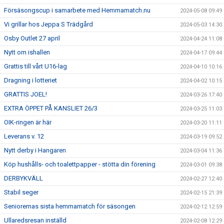
Försäsongscup i samarbete med Hemmamatch.nu
2024-05-08 09:49
Vi grillar hos Jeppa S Trädgård
2024-05-03 14:30
Osby Outlet 27 april
2024-04-24 11:08
Nytt om ishallen
2024-04-17 09:44
Grattis till vårt U16-lag
2024-04-10 10:16
Dragning i lotteriet
2024-04-02 10:15
GRATTIS JOEL!
2024-03-26 17:40
EXTRA ÖPPET PÅ KANSLIET 26/3
2024-03-25 11:03
OIK-ringen är här
2024-03-20 11:11
Leverans v. 12
2024-03-19 09:52
Nytt derby i Hangaren
2024-03-04 11:36
Köp hushålls- och toalettpapper - stötta din förening
2024-03-01 09:38
DERBYKVÄLL
2024-02-27 12:40
Stabil seger
2024-02-15 21:39
Seniorernas sista hemmamatch för säsongen
2024-02-12 12:59
Ullaredsresan inställd
2024-02-08 12:29