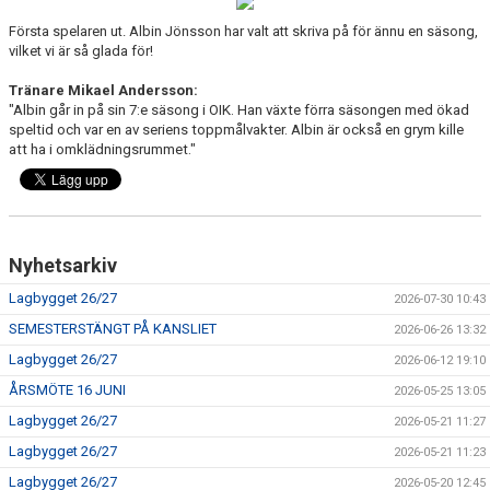
OSBY 50 ÅR URKLIPP
Första spelaren ut. Albin Jönsson har valt att skriva på för ännu en säsong,
vilket vi är så glada för!
MEDLEMMAR
Tränare Mikael Andersson:
"Albin går in på sin 7:e säsong i OIK. Han växte förra säsongen med ökad
speltid och var en av seriens toppmålvakter. Albin är också en grym kille
att ha i omklädningsrummet."
Nyhetsarkiv
Lagbygget 26/27
2026-07-30 10:43
SEMESTERSTÄNGT PÅ KANSLIET
2026-06-26 13:32
Lagbygget 26/27
2026-06-12 19:10
ÅRSMÖTE 16 JUNI
2026-05-25 13:05
Lagbygget 26/27
2026-05-21 11:27
Lagbygget 26/27
2026-05-21 11:23
Lagbygget 26/27
2026-05-20 12:45