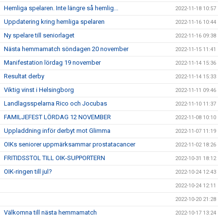
Hemliga spelaren. Inte längre så hemlig...
2022-11-18 10:57
Uppdatering kring hemliga spelaren
2022-11-16 10:44
Ny spelare till seniorlaget
2022-11-16 09:38
Nästa hemmamatch söndagen 20 november
2022-11-15 11:41
Manifestation lördag 19 november
2022-11-14 15:36
Resultat derby
2022-11-14 15:33
Viktig vinst i Helsingborg
2022-11-11 09:46
Landlagsspelarna Rico och Jocubas
2022-11-10 11:37
FAMILJEFEST LÖRDAG 12 NOVEMBER
2022-11-08 10:10
Uppladdning inför derbyt mot Glimma
2022-11-07 11:19
OIKs seniorer uppmärksammar prostatacancer
2022-11-02 18:26
FRITIDSSTOL TILL OIK-SUPPORTERN
2022-10-31 18:12
OIK-ringen till jul?
2022-10-24 12:43
2022-10-24 12:11
2022-10-20 21:28
Välkomna till nästa hemmamatch
2022-10-17 13:24