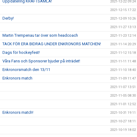
Uppdatering KRAFTSAMLA!
2021-12-22 09:24
2021-12-15 17:22
Derby!
2021-12-09 10:26
2021-11-27 13:13
Martin Trempenau tar över som headcoach
2021-11-23 12:14
TACK FÖR ERA BIDRAG UNDER ENKRONORS MATCHEN!
2021-11-14 20:29
Dags för hockeyfest!
2021-11-12 15:18
Våra Fans och Sponsorer bjuder på inträdet!
2021-11-11 11:48
Enkronorsmatch den 13/11
2021-11-10 18:40
Enkronors match
2021-11-09 11:47
2021-11-07 13:51
2021-11-05 08:30
2021-11-01 12:52
Enkronors match!
2021-10-31 19:11
2021-10-27 18:11
2021-10-19 18:02