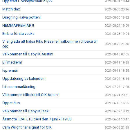
Uppstart Hockeyskolan 21/22
2021-08-31 18:44
Match dax!
2021-08-30 20:16
Dragning Halva potten!
2021-08-30 16:52
HEMMAPREMIÄR !!
2021-08-24 19:09
En bra första vecka
2021-08-23 19:04
Vi är glada att hälsa Riku Rissanen välkommen tillbaka till
2021-08-22 21:35
OIK
Välkommen till Osby IK Austin!
2021-08-16 07:05
Bli medlem!
2021-08-11 19:25
Ispremiär
2021-08-11 18:25
Uppdatering av kalendern
2021-08-04 18:14
Lite sommarläsning
2021-07-24 17:28
Välkommen tillbaka till OIK Adam!
2021-06-21 20:31
Öppet hus
2021-06-15 16:55
Välkommen till Osby IK Isak!
2021-06-07 19:12
Årsmöte i CAFETERIAN den 7 juni kl 19.00
2021-06-04 10:47
Cam Wright har signat för OIK
2021-06-03 21:25