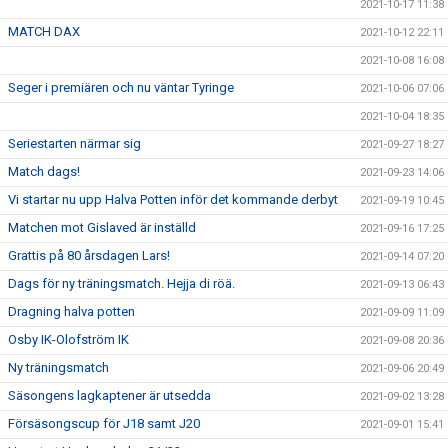
2021-10-17 11:38
MATCH DAX
2021-10-12 22:11
2021-10-08 16:08
Seger i premiären och nu väntar Tyringe
2021-10-06 07:06
2021-10-04 18:35
Seriestarten närmar sig
2021-09-27 18:27
Match dags!
2021-09-23 14:06
Vi startar nu upp Halva Potten inför det kommande derbyt
2021-09-19 10:45
Matchen mot Gislaved är inställd
2021-09-16 17:25
Grattis på 80 årsdagen Lars!
2021-09-14 07:20
Dags för ny träningsmatch. Hejja di röä.
2021-09-13 06:43
Dragning halva potten
2021-09-09 11:09
Osby IK-Olofström IK
2021-09-08 20:36
Ny träningsmatch
2021-09-06 20:49
Säsongens lagkaptener är utsedda
2021-09-02 13:28
Försäsongscup för J18 samt J20
2021-09-01 15:41