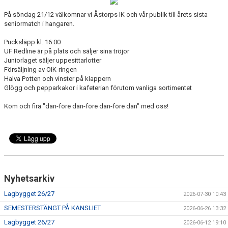
OSBY 50 ÅR URKLIPP
På söndag 21/12 välkomnar vi Åstorps IK och vår publik till årets sista
seniormatch i hangaren.
MEDLEMMAR
Pucksläpp kl. 16:00
UF Redline är på plats och säljer sina tröjor
Juniorlaget säljer uppesittarlotter
Försäljning av OIK-ringen
Halva Potten och vinster på klappern
Glögg och pepparkakor i kafeterian förutom vanliga sortimentet
Kom och fira "dan-före dan-före dan-före dan" med oss!
Nyhetsarkiv
Lagbygget 26/27
2026-07-30 10:43
SEMESTERSTÄNGT PÅ KANSLIET
2026-06-26 13:32
Lagbygget 26/27
2026-06-12 19:10