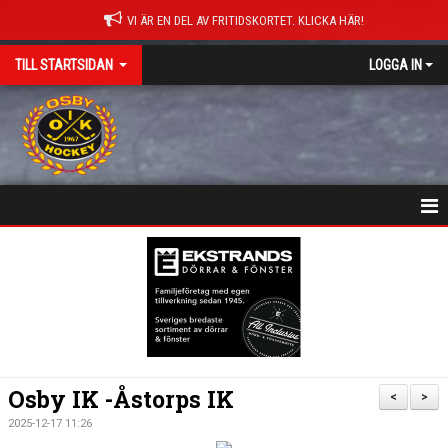
VI ÄR EN DEL AV FRITIDSKORTET. KLICKA HÄR!
TILL STARTSIDAN
LOGGA IN
NYHETER
HEM
MATCHER
ISTIDER
Osby IK -Åstorps IK
<
>
DOKUMENT
2025-12-17 11:26