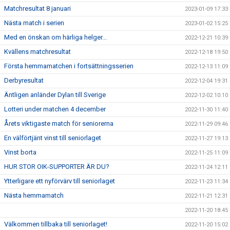
Matchresultat 8 januari
2023-01-09 17:33
Nästa match i serien
2023-01-02 15:25
Med en önskan om härliga helger...
2022-12-21 10:39
Kvällens matchresultat
2022-12-18 19:50
Första hemmamatchen i fortsättningsserien
2022-12-13 11:09
Derbyresultat
2022-12-04 19:31
Äntligen anländer Dylan till Sverige
2022-12-02 10:10
Lotteri under matchen 4 december
2022-11-30 11:40
Årets viktigaste match för seniorerna
2022-11-29 09:46
En välförtjänt vinst till seniorlaget
2022-11-27 19:13
Vinst borta
2022-11-25 11:09
HUR STOR OIK-SUPPORTER ÄR DU?
2022-11-24 12:11
Ytterligare ett nyförvärv till seniorlaget
2022-11-23 11:34
Nästa hemmamatch
2022-11-21 12:31
2022-11-20 18:45
Välkommen tillbaka till seniorlaget!
2022-11-20 15:02