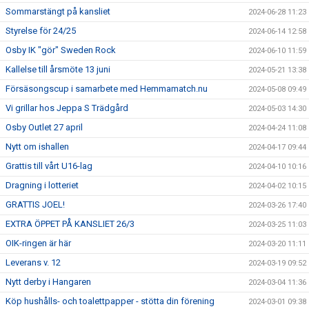
Sommarstängt på kansliet
2024-06-28 11:23
Styrelse för 24/25
2024-06-14 12:58
Osby IK "gör" Sweden Rock
2024-06-10 11:59
Kallelse till årsmöte 13 juni
2024-05-21 13:38
Försäsongscup i samarbete med Hemmamatch.nu
2024-05-08 09:49
Vi grillar hos Jeppa S Trädgård
2024-05-03 14:30
Osby Outlet 27 april
2024-04-24 11:08
Nytt om ishallen
2024-04-17 09:44
Grattis till vårt U16-lag
2024-04-10 10:16
Dragning i lotteriet
2024-04-02 10:15
GRATTIS JOEL!
2024-03-26 17:40
EXTRA ÖPPET PÅ KANSLIET 26/3
2024-03-25 11:03
OIK-ringen är här
2024-03-20 11:11
Leverans v. 12
2024-03-19 09:52
Nytt derby i Hangaren
2024-03-04 11:36
Köp hushålls- och toalettpapper - stötta din förening
2024-03-01 09:38