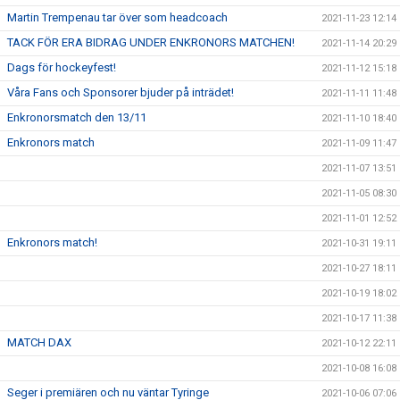
Martin Trempenau tar över som headcoach
2021-11-23 12:14
TACK FÖR ERA BIDRAG UNDER ENKRONORS MATCHEN!
2021-11-14 20:29
Dags för hockeyfest!
2021-11-12 15:18
Våra Fans och Sponsorer bjuder på inträdet!
2021-11-11 11:48
Enkronorsmatch den 13/11
2021-11-10 18:40
Enkronors match
2021-11-09 11:47
2021-11-07 13:51
2021-11-05 08:30
2021-11-01 12:52
Enkronors match!
2021-10-31 19:11
2021-10-27 18:11
2021-10-19 18:02
2021-10-17 11:38
MATCH DAX
2021-10-12 22:11
2021-10-08 16:08
Seger i premiären och nu väntar Tyringe
2021-10-06 07:06