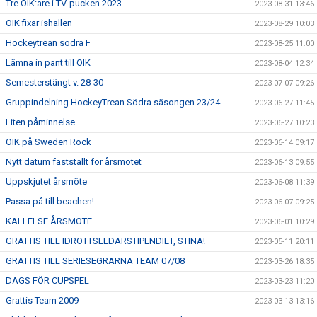
Tre OIK:are i TV-pucken 2023
2023-08-31 13:46
OIK fixar ishallen
2023-08-29 10:03
Hockeytrean södra F
2023-08-25 11:00
Lämna in pant till OIK
2023-08-04 12:34
Semesterstängt v. 28-30
2023-07-07 09:26
Gruppindelning HockeyTrean Södra säsongen 23/24
2023-06-27 11:45
Liten påminnelse...
2023-06-27 10:23
OIK på Sweden Rock
2023-06-14 09:17
Nytt datum fastställt för årsmötet
2023-06-13 09:55
Uppskjutet årsmöte
2023-06-08 11:39
Passa på till beachen!
2023-06-07 09:25
KALLELSE ÅRSMÖTE
2023-06-01 10:29
GRATTIS TILL IDROTTSLEDARSTIPENDIET, STINA!
2023-05-11 20:11
GRATTIS TILL SERIESEGRARNA TEAM 07/08
2023-03-26 18:35
DAGS FÖR CUPSPEL
2023-03-23 11:20
Grattis Team 2009
2023-03-13 13:16