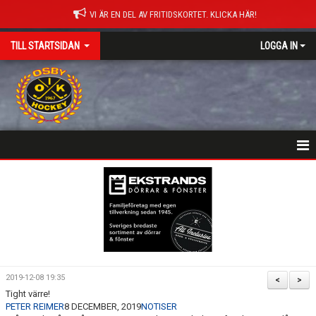
VI ÄR EN DEL AV FRITIDSKORTET. KLICKA HÄR!
TILL STARTSIDAN
LOGGA IN
NYHETER
HEM
MATCHER
ISTIDER
2019-12-08 19:35
<
>
Tight värre!
DOKUMENT
PETER REIMER
8 DECEMBER, 2019
NOTISER