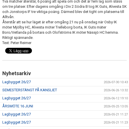
Två matcher återstår, 6 poäng att spela om och det är fem lag som slåss
OSBY 50 ÅR URKLIPP
om tre platser. Efter dagens omgång i Div 2 Södra B tog IK Guts, Alvesta SK
och Jonstorps IF tre viktiga poäng. Därmed blev det tight om platserna till
MEDLEMMAR
Alltvån.
Återstår att se hur läget är efter omgång 21 nu på onsdag när Osby IK
möter Mjölby HC, Alvesta möter Trelleborg borta, IK Guts mäter
Boro/Vetlanda på bortais och Olofströms IK möter Nässjö HC hemma.
Riktigt spännande.
Text: Peter Reimer
Nyhetsarkiv
Lagbygget 26/27
2026-07-30 10:43
SEMESTERSTÄNGT PÅ KANSLIET
2026-06-26 13:32
Lagbygget 26/27
2026-06-12 19:10
ÅRSMÖTE 16 JUNI
2026-05-25 13:05
Lagbygget 26/27
2026-05-21 11:27
Lagbygget 26/27
2026-05-21 11:23