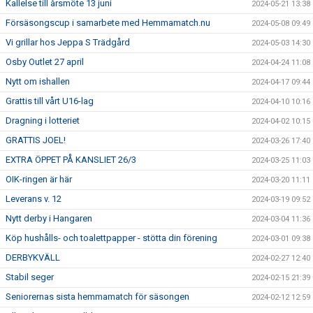
Kallelse till årsmöte 13 juni
2024-05-21 13:38
Försäsongscup i samarbete med Hemmamatch.nu
2024-05-08 09:49
Vi grillar hos Jeppa S Trädgård
2024-05-03 14:30
Osby Outlet 27 april
2024-04-24 11:08
Nytt om ishallen
2024-04-17 09:44
Grattis till vårt U16-lag
2024-04-10 10:16
Dragning i lotteriet
2024-04-02 10:15
GRATTIS JOEL!
2024-03-26 17:40
EXTRA ÖPPET PÅ KANSLIET 26/3
2024-03-25 11:03
OIK-ringen är här
2024-03-20 11:11
Leverans v. 12
2024-03-19 09:52
Nytt derby i Hangaren
2024-03-04 11:36
Köp hushålls- och toalettpapper - stötta din förening
2024-03-01 09:38
DERBYKVÄLL
2024-02-27 12:40
Stabil seger
2024-02-15 21:39
Seniorernas sista hemmamatch för säsongen
2024-02-12 12:59