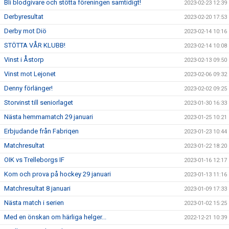
Bli blodgivare och stötta föreningen samtidigt!
2023-02-23 12:39
Derbyresultat
2023-02-20 17:53
Derby mot Diö
2023-02-14 10:16
STÖTTA VÅR KLUBB!
2023-02-14 10:08
Vinst i Åstorp
2023-02-13 09:50
Vinst mot Lejonet
2023-02-06 09:32
Denny förlänger!
2023-02-02 09:25
Storvinst till seniorlaget
2023-01-30 16:33
Nästa hemmamatch 29 januari
2023-01-25 10:21
Erbjudande från Fabriqen
2023-01-23 10:44
Matchresultat
2023-01-22 18:20
OIK vs Trelleborgs IF
2023-01-16 12:17
Kom och prova på hockey 29 januari
2023-01-13 11:16
Matchresultat 8 januari
2023-01-09 17:33
Nästa match i serien
2023-01-02 15:25
Med en önskan om härliga helger...
2022-12-21 10:39