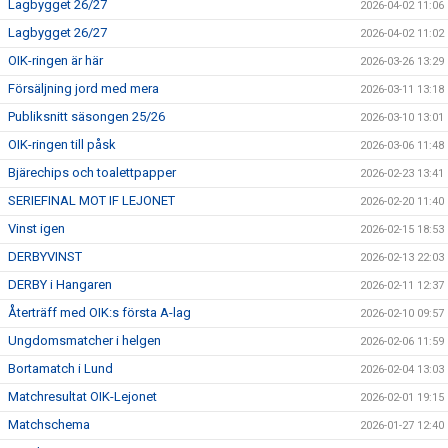
Lagbygget 26/27
2026-04-02 11:06
Lagbygget 26/27
2026-04-02 11:02
OIK-ringen är här
2026-03-26 13:29
Försäljning jord med mera
2026-03-11 13:18
Publiksnitt säsongen 25/26
2026-03-10 13:01
OIK-ringen till påsk
2026-03-06 11:48
Bjärechips och toalettpapper
2026-02-23 13:41
SERIEFINAL MOT IF LEJONET
2026-02-20 11:40
Vinst igen
2026-02-15 18:53
DERBYVINST
2026-02-13 22:03
DERBY i Hangaren
2026-02-11 12:37
Återträff med OIK:s första A-lag
2026-02-10 09:57
Ungdomsmatcher i helgen
2026-02-06 11:59
Bortamatch i Lund
2026-02-04 13:03
Matchresultat OIK-Lejonet
2026-02-01 19:15
Matchschema
2026-01-27 12:40