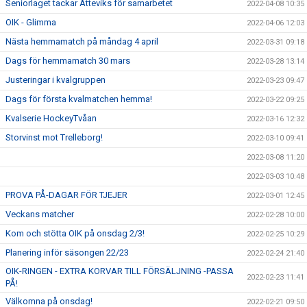
Seniorlaget tackar Atteviks för samarbetet
2022-04-08 10:35
OIK - Glimma
2022-04-06 12:03
Nästa hemmamatch på måndag 4 april
2022-03-31 09:18
Dags för hemmamatch 30 mars
2022-03-28 13:14
Justeringar i kvalgruppen
2022-03-23 09:47
Dags för första kvalmatchen hemma!
2022-03-22 09:25
Kvalserie HockeyTvåan
2022-03-16 12:32
Storvinst mot Trelleborg!
2022-03-10 09:41
2022-03-08 11:20
2022-03-03 10:48
PROVA PÅ-DAGAR FÖR TJEJER
2022-03-01 12:45
Veckans matcher
2022-02-28 10:00
Kom och stötta OIK på onsdag 2/3!
2022-02-25 10:29
Planering inför säsongen 22/23
2022-02-24 21:40
OIK-RINGEN - EXTRA KORVAR TILL FÖRSÄLJNING -PASSA
2022-02-23 11:41
PÅ!
Välkomna på onsdag!
2022-02-21 09:50