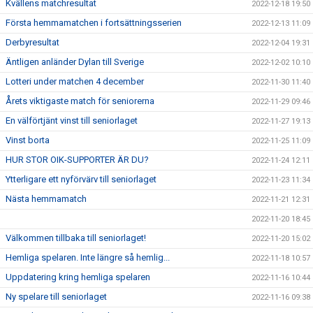
Kvällens matchresultat
2022-12-18 19:50
Första hemmamatchen i fortsättningsserien
2022-12-13 11:09
Derbyresultat
2022-12-04 19:31
Äntligen anländer Dylan till Sverige
2022-12-02 10:10
Lotteri under matchen 4 december
2022-11-30 11:40
Årets viktigaste match för seniorerna
2022-11-29 09:46
En välförtjänt vinst till seniorlaget
2022-11-27 19:13
Vinst borta
2022-11-25 11:09
HUR STOR OIK-SUPPORTER ÄR DU?
2022-11-24 12:11
Ytterligare ett nyförvärv till seniorlaget
2022-11-23 11:34
Nästa hemmamatch
2022-11-21 12:31
2022-11-20 18:45
Välkommen tillbaka till seniorlaget!
2022-11-20 15:02
Hemliga spelaren. Inte längre så hemlig...
2022-11-18 10:57
Uppdatering kring hemliga spelaren
2022-11-16 10:44
Ny spelare till seniorlaget
2022-11-16 09:38