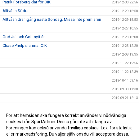
Patrik Forsberg klar för OIK
2019-12-30 22:56
Alltvåan Södra
2019-12-29 15:58
Alltvåan drar igång nästa Söndag. Missa inte premiären
2019-12-29 15:53
2019-12-27 10:55
God Jul och Gott nytt år
2019-12-23 15:08
Chase Phelps lämnar OIK
2019-12-23 12:20
2019-12-08 19:35
2019-11-22 12:56
2019-11-22 12:39
2019-10-14 09:16
2019-09-30 11:38
2019-09-21 12:13
2019-09-18 11:49
NY MATCHTID
För att hemsidan ska fungera korrekt använder vi nödvändiga
2019-09-17 13:05
cookies från SportAdmin. Dessa går inte att stänga av.
2019-09-06 21:21
Föreningen kan också använda frivilliga cookies, t.ex. för statistik
eller marknadsföring. Du väljer själv om du vill acceptera dessa.