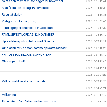
Nästa hemmamatch söndagen 20 november
2022-11-15 11:41
Manifestation lördag 19 november
2022-11-14 15:36
Resultat derby
2022-11-14 15:33
Viktig vinst i Helsingborg
2022-11-11 09:46
Landlagsspelarna Rico och Jocubas
2022-11-10 11:37
FAMILJEFEST LÖRDAG 12 NOVEMBER
2022-11-08 10:10
Uppladdning inför derbyt mot Glimma
2022-11-07 11:19
OIKs seniorer uppmärksammar prostatacancer
2022-11-02 18:26
FRITIDSSTOL TILL OIK-SUPPORTERN
2022-10-31 18:12
OIK-ringen till jul?
2022-10-24 12:43
2022-10-24 12:11
2022-10-20 21:28
Välkomna till nästa hemmamatch
2022-10-17 13:24
2022-10-14 21:21
Välkomna!
2022-10-11 11:17
Resultatet från gårdagens hemmamatch
2022-10-07 11:36