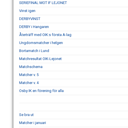
SERIEFINAL MOT IF LEJONET
Vinst igen
DERBYVINST
DERBY i Hangaren
Återträff med OIK:s första A-lag
Ungdomsmatcher i helgen
Bortamatch i Lund
Matchresultat OIK-Lejonet
Matchschema
Matcher v. 5
Matcher v. 4
Osby IK en förening för alla
Se bra ut
Matcher i januari