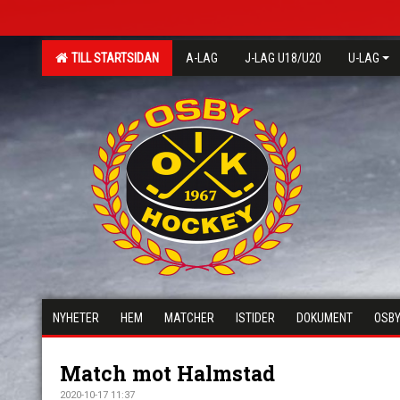
TILL STARTSIDAN
A-LAG
J-LAG U18/U20
U-LAG
NYHETER
HEM
MATCHER
ISTIDER
DOKUMENT
OSBY
Match mot Halmstad
2020-10-17 11:37