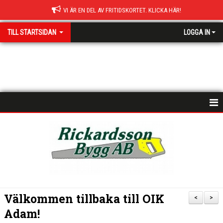
VI ÄR EN DEL AV FRITIDSKORTET. KLICKA HÄR!
TILL STARTSIDAN
LOGGA IN
NYHETER
HEM
MATCHER
ISTIDER
Välkommen tillbaka till OIK
<
>
DOKUMENT
Adam!