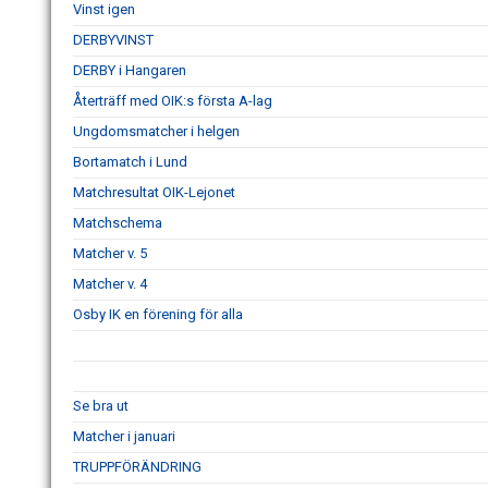
Vinst igen
DERBYVINST
DERBY i Hangaren
Återträff med OIK:s första A-lag
Ungdomsmatcher i helgen
Bortamatch i Lund
Matchresultat OIK-Lejonet
Matchschema
Matcher v. 5
Matcher v. 4
Osby IK en förening för alla
Se bra ut
Matcher i januari
TRUPPFÖRÄNDRING