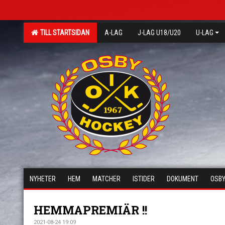
TILL STARTSIDAN
A-LAG
J-LAG U18/U20
U-LAG
NYHETER
HEM
MATCHER
ISTIDER
DOKUMENT
OSBY
HEMMAPREMIÄR !!
2021-08-24 19:09