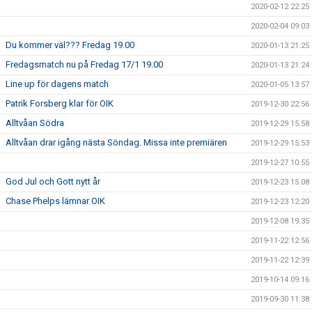
2020-02-12 22:25
2020-02-04 09:03
Du kommer väl??? Fredag 19.00
2020-01-13 21:25
Fredagsmatch nu på Fredag 17/1 19.00
2020-01-13 21:24
Line up för dagens match
2020-01-05 13:57
Patrik Forsberg klar för OIK
2019-12-30 22:56
Alltvåan Södra
2019-12-29 15:58
Alltvåan drar igång nästa Söndag. Missa inte premiären
2019-12-29 15:53
2019-12-27 10:55
God Jul och Gott nytt år
2019-12-23 15:08
Chase Phelps lämnar OIK
2019-12-23 12:20
2019-12-08 19:35
2019-11-22 12:56
2019-11-22 12:39
2019-10-14 09:16
2019-09-30 11:38