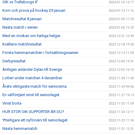
OIK vs Trelleborgs IF
2023-01-16 12:17
Kom och prova på hockey 29 januari
2023-01-13 11:16
Matchresultat 8 januari
2023-01-09 17:33
Nästa match i serien
2023-01-02 15:25
Med en önskan om härliga helger...
2022-12-21 10:39
Kvällens matchresultat
2022-12-18 19:50
Första hemmamatchen i fortsättningsserien
2022-12-13 11:09
Derbyresultat
2022-12-04 19:31
Äntligen anländer Dylan till Sverige
2022-12-02 10:10
Lotteri under matchen 4 december
2022-11-30 11:40
Årets viktigaste match för seniorerna
2022-11-29 09:46
En välförtjänt vinst till seniorlaget
2022-11-27 19:13
Vinst borta
2022-11-25 11:09
HUR STOR OIK-SUPPORTER ÄR DU?
2022-11-24 12:11
Ytterligare ett nyförvärv till seniorlaget
2022-11-23 11:34
Nästa hemmamatch
2022-11-21 12:31