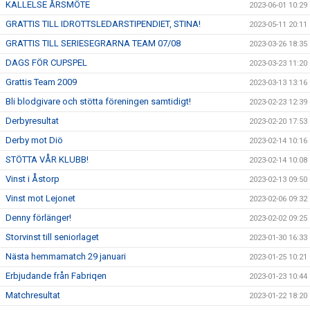
KALLELSE ÅRSMÖTE
2023-06-01 10:29
GRATTIS TILL IDROTTSLEDARSTIPENDIET, STINA!
2023-05-11 20:11
GRATTIS TILL SERIESEGRARNA TEAM 07/08
2023-03-26 18:35
DAGS FÖR CUPSPEL
2023-03-23 11:20
Grattis Team 2009
2023-03-13 13:16
Bli blodgivare och stötta föreningen samtidigt!
2023-02-23 12:39
Derbyresultat
2023-02-20 17:53
Derby mot Diö
2023-02-14 10:16
STÖTTA VÅR KLUBB!
2023-02-14 10:08
Vinst i Åstorp
2023-02-13 09:50
Vinst mot Lejonet
2023-02-06 09:32
Denny förlänger!
2023-02-02 09:25
Storvinst till seniorlaget
2023-01-30 16:33
Nästa hemmamatch 29 januari
2023-01-25 10:21
Erbjudande från Fabriqen
2023-01-23 10:44
Matchresultat
2023-01-22 18:20