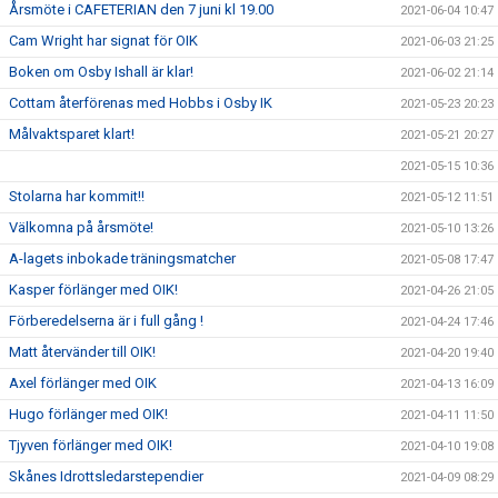
Årsmöte i CAFETERIAN den 7 juni kl 19.00
2021-06-04 10:47
Cam Wright har signat för OIK
2021-06-03 21:25
Boken om Osby Ishall är klar!
2021-06-02 21:14
Cottam återförenas med Hobbs i Osby IK
2021-05-23 20:23
Målvaktsparet klart!
2021-05-21 20:27
2021-05-15 10:36
Stolarna har kommit!!
2021-05-12 11:51
Välkomna på årsmöte!
2021-05-10 13:26
A-lagets inbokade träningsmatcher
2021-05-08 17:47
Kasper förlänger med OIK!
2021-04-26 21:05
Förberedelserna är i full gång !
2021-04-24 17:46
Matt återvänder till OIK!
2021-04-20 19:40
Axel förlänger med OIK
2021-04-13 16:09
Hugo förlänger med OIK!
2021-04-11 11:50
Tjyven förlänger med OIK!
2021-04-10 19:08
Skånes Idrottsledarstependier
2021-04-09 08:29