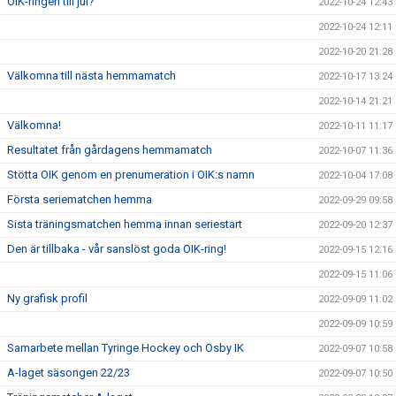
OIK-ringen till jul?
2022-10-24 12:43
2022-10-24 12:11
2022-10-20 21:28
Välkomna till nästa hemmamatch
2022-10-17 13:24
2022-10-14 21:21
Välkomna!
2022-10-11 11:17
Resultatet från gårdagens hemmamatch
2022-10-07 11:36
Stötta OIK genom en prenumeration i OIK:s namn
2022-10-04 17:08
Första seriematchen hemma
2022-09-29 09:58
Sista träningsmatchen hemma innan seriestart
2022-09-20 12:37
Den är tillbaka - vår sanslöst goda OIK-ring!
2022-09-15 12:16
2022-09-15 11:06
Ny grafisk profil
2022-09-09 11:02
2022-09-09 10:59
Samarbete mellan Tyringe Hockey och Osby IK
2022-09-07 10:58
A-laget säsongen 22/23
2022-09-07 10:50