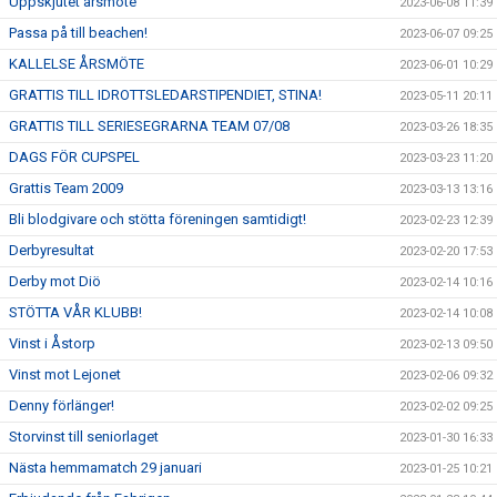
Uppskjutet årsmöte
2023-06-08 11:39
Passa på till beachen!
2023-06-07 09:25
KALLELSE ÅRSMÖTE
2023-06-01 10:29
GRATTIS TILL IDROTTSLEDARSTIPENDIET, STINA!
2023-05-11 20:11
GRATTIS TILL SERIESEGRARNA TEAM 07/08
2023-03-26 18:35
DAGS FÖR CUPSPEL
2023-03-23 11:20
Grattis Team 2009
2023-03-13 13:16
Bli blodgivare och stötta föreningen samtidigt!
2023-02-23 12:39
Derbyresultat
2023-02-20 17:53
Derby mot Diö
2023-02-14 10:16
STÖTTA VÅR KLUBB!
2023-02-14 10:08
Vinst i Åstorp
2023-02-13 09:50
Vinst mot Lejonet
2023-02-06 09:32
Denny förlänger!
2023-02-02 09:25
Storvinst till seniorlaget
2023-01-30 16:33
Nästa hemmamatch 29 januari
2023-01-25 10:21