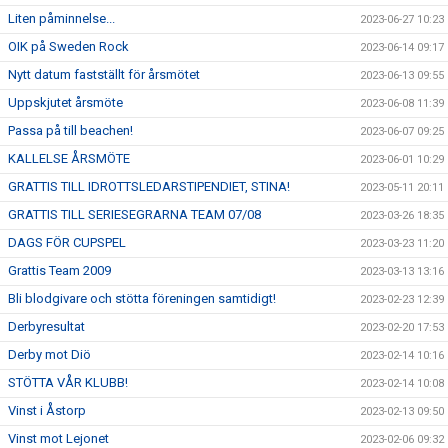
Liten påminnelse...
2023-06-27 10:23
OIK på Sweden Rock
2023-06-14 09:17
Nytt datum fastställt för årsmötet
2023-06-13 09:55
Uppskjutet årsmöte
2023-06-08 11:39
Passa på till beachen!
2023-06-07 09:25
KALLELSE ÅRSMÖTE
2023-06-01 10:29
GRATTIS TILL IDROTTSLEDARSTIPENDIET, STINA!
2023-05-11 20:11
GRATTIS TILL SERIESEGRARNA TEAM 07/08
2023-03-26 18:35
DAGS FÖR CUPSPEL
2023-03-23 11:20
Grattis Team 2009
2023-03-13 13:16
Bli blodgivare och stötta föreningen samtidigt!
2023-02-23 12:39
Derbyresultat
2023-02-20 17:53
Derby mot Diö
2023-02-14 10:16
STÖTTA VÅR KLUBB!
2023-02-14 10:08
Vinst i Åstorp
2023-02-13 09:50
Vinst mot Lejonet
2023-02-06 09:32