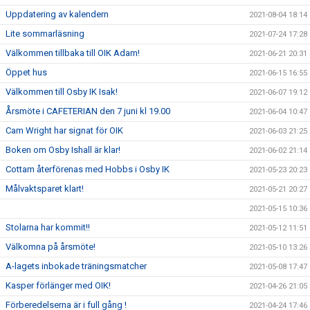
Uppdatering av kalendern
2021-08-04 18:14
Lite sommarläsning
2021-07-24 17:28
Välkommen tillbaka till OIK Adam!
2021-06-21 20:31
Öppet hus
2021-06-15 16:55
Välkommen till Osby IK Isak!
2021-06-07 19:12
Årsmöte i CAFETERIAN den 7 juni kl 19.00
2021-06-04 10:47
Cam Wright har signat för OIK
2021-06-03 21:25
Boken om Osby Ishall är klar!
2021-06-02 21:14
Cottam återförenas med Hobbs i Osby IK
2021-05-23 20:23
Målvaktsparet klart!
2021-05-21 20:27
2021-05-15 10:36
Stolarna har kommit!!
2021-05-12 11:51
Välkomna på årsmöte!
2021-05-10 13:26
A-lagets inbokade träningsmatcher
2021-05-08 17:47
Kasper förlänger med OIK!
2021-04-26 21:05
Förberedelserna är i full gång !
2021-04-24 17:46