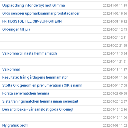
Uppladdning inför derbyt mot Glimma
2022-11-07 11:19
OIKs seniorer uppmärksammar prostatacancer
2022-11-02 18:26
FRITIDSSTOL TILL OIK-SUPPORTERN
2022-10-31 18:12
OIK-ringen till jul?
2022-10-24 12:43
2022-10-24 12:11
2022-10-20 21:28
Välkomna till nästa hemmamatch
2022-10-17 13:24
2022-10-14 21:21
Välkomna!
2022-10-11 11:17
Resultatet från gårdagens hemmamatch
2022-10-07 11:36
Stötta OIK genom en prenumeration i OIK:s namn
2022-10-04 17:08
Första seriematchen hemma
2022-09-29 09:58
Sista träningsmatchen hemma innan seriestart
2022-09-20 12:37
Den är tillbaka - vår sanslöst goda OIK-ring!
2022-09-15 12:16
2022-09-15 11:06
Ny grafisk profil
2022-09-09 11:02