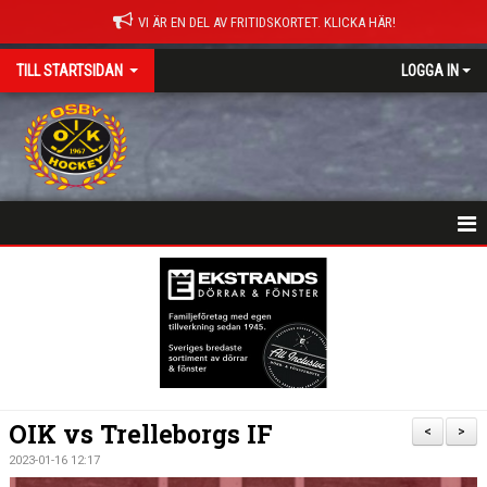
VI ÄR EN DEL AV FRITIDSKORTET. KLICKA HÄR!
TILL STARTSIDAN
LOGGA IN
NYHETER
HEM
MATCHER
ISTIDER
OIK vs Trelleborgs IF
<
>
DOKUMENT
2023-01-16 12:17