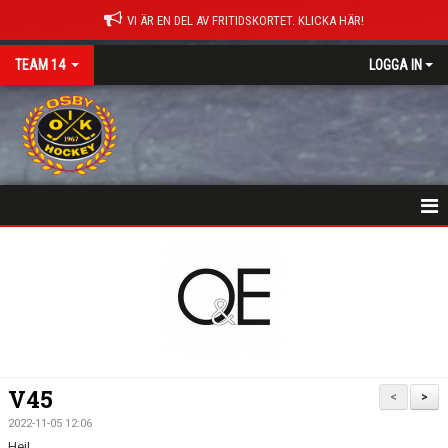
VI ÄR EN DEL AV FRITIDSKORTET. KLICKA HÄR!
TEAM 14
LOGGA IN
HEM
NYHETER
KALENDER
MATCHER
V45
<
>
TRUPPEN
2022-11-05 12:06
Hej!