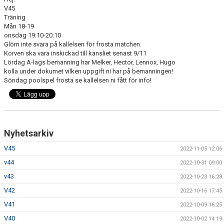
BILDGALLERI
V45
Träning
Mån 18-19
DOKUMENT
onsdag 19:10-20:10
Glöm inte svara på kallelsen för frosta matchen.
KONTAKT
Korven ska vara inskickad till kansliet senast 9/11
Lördag A-lags bemanning har Melker, Hector, Lennox, Hugo
kolla under dokumet vilken uppgift ni har på bemanningen!
Söndag poolspel frosta se kallelsen ni fått för info!
Nyhetsarkiv
V45
2022-11-05 12:06
v44
2022-10-31 09:00
v43
2022-10-23 16:28
V42
2022-10-16 17:45
V41
2022-10-09 16:25
V40
2022-10-02 14:19