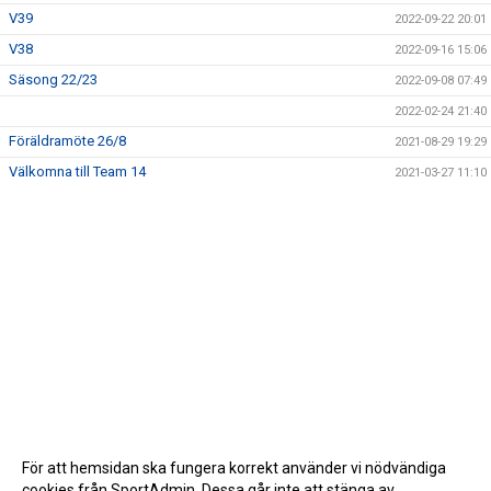
V39
2022-09-22 20:01
V38
2022-09-16 15:06
Säsong 22/23
2022-09-08 07:49
2022-02-24 21:40
Föräldramöte 26/8
2021-08-29 19:29
Välkomna till Team 14
2021-03-27 11:10
För att hemsidan ska fungera korrekt använder vi nödvändiga
cookies från SportAdmin. Dessa går inte att stänga av.